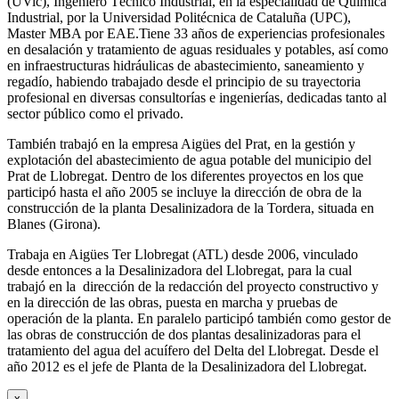
(UVic), Ingeniero Técnico Industrial, en la especialidad de Química
Industrial, por la Universidad Politécnica de Cataluña (UPC),
Master MBA por EAE.Tiene 33 años de experiencias profesionales
en desalación y tratamiento de aguas residuales y potables, así como
en infraestructuras hidráulicas de abastecimiento, saneamiento y
regadío, habiendo trabajado desde el principio de su trayectoria
profesional en diversas consultorías e ingenierías, dedicadas tanto al
sector público como el privado.
También trabajó en la empresa Aigües del Prat, en la gestión y
explotación del abastecimiento de agua potable del municipio del
Prat de Llobregat. Dentro de los diferentes proyectos en los que
participó hasta el año 2005 se incluye la dirección de obra de la
construcción de la planta Desalinizadora de la Tordera, situada en
Blanes (Girona).
Trabaja en Aigües Ter Llobregat (ATL) desde 2006, vinculado
desde entonces a la Desalinizadora del Llobregat, para la cual
trabajó en la dirección de la redacción del proyecto constructivo y
en la dirección de las obras, puesta en marcha y pruebas de
operación de la planta. En paralelo participó también como gestor de
las obras de construcción de dos plantas desalinizadoras para el
tratamiento del agua del acuífero del Delta del Llobregat. Desde el
año 2012 es el jefe de Planta de la Desalinizadora del Llobregat.
x