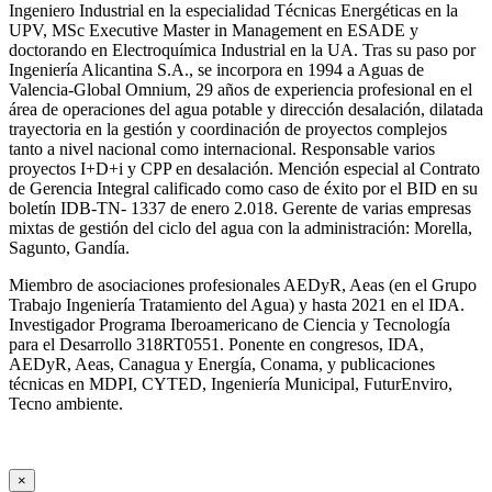
Ingeniero Industrial en la especialidad Técnicas Energéticas en la
UPV, MSc Executive Master in Management en ESADE y
doctorando en Electroquímica Industrial en la UA. Tras su paso por
Ingeniería Alicantina S.A., se incorpora en 1994 a Aguas de
Valencia-Global Omnium, 29 años de experiencia profesional en el
área de operaciones del agua potable y dirección desalación, dilatada
trayectoria en la gestión y coordinación de proyectos complejos
tanto a nivel nacional como internacional. Responsable varios
proyectos I+D+i y CPP en desalación. Mención especial al Contrato
de Gerencia Integral calificado como caso de éxito por el BID en su
boletín IDB-TN- 1337 de enero 2.018. Gerente de varias empresas
mixtas de gestión del ciclo del agua con la administración: Morella,
Sagunto, Gandía.
Miembro de asociaciones profesionales AEDyR, Aeas (en el Grupo
Trabajo Ingeniería Tratamiento del Agua) y hasta 2021 en el IDA.
Investigador Programa Iberoamericano de Ciencia y Tecnología
para el Desarrollo 318RT0551. Ponente en congresos, IDA,
AEDyR, Aeas, Canagua y Energía, Conama, y publicaciones
técnicas en MDPI, CYTED, Ingeniería Municipal, FuturEnviro,
Tecno ambiente.
×