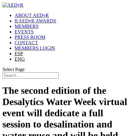
ABOUT AEDyR
II AEDyR AWARDS
MEMBERS
EVENTS
PRESS ROOM
CONTACT
MEMBERS LOGIN
ESP
ENG
Select Page
The second edition of the
Desalytics Water Week virtual
event will dedicate a full
session to desalination and
water reuse and will be held