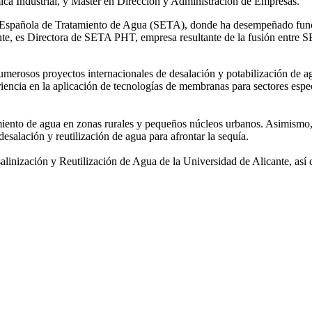
ca Industrial, y Máster en Dirección y Administración de Empresas.
ad Española de Tratamiento de Agua (SETA), donde ha desempeñado func
mente, es Directora de SETA PHT, empresa resultante de la fusión e
 numerosos
proyectos internacionales de desalación y potabilización de a
iencia en la aplicación de tecnologías de
membranas para sectores espec
amiento de agua
en zonas rurales y pequeños núcleos urbanos. Asimismo,
desalación y reutilización de agua para afrontar la sequía.
salinización y
Reutilización de Agua de la Universidad de Alicante, así