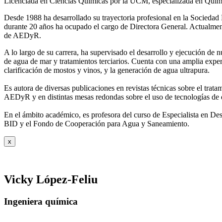
Licenciada en Ciencias Químicas por la UCM, especializada en Quími
Desde 1988 ha desarrollado su trayectoria profesional en la Socied
durante 20 años ha ocupado el cargo de Directora General. Actual
de AEDyR.
A lo largo de su carrera, ha supervisado el desarrollo y ejecución de
de agua de mar y tratamientos
terciarios. Cuenta con una amplia exper
clarificación de mostos y vinos, y la generación de agua ultrapura.
Es autora de diversas publicaciones en revistas técnicas sobre el trat
AEDyR y en distintas mesas redondas sobre el
uso de tecnologías de 
En el ámbito académico, es profesora del curso de Especialista en De
BID y el Fondo de Cooperación para Agua y
Saneamiento.
x
Vicky López-Feliu
Ingeniera química