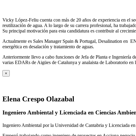
Vicky López-Feliu cuenta con más de 20 años de experiencia en el sect
reutilización de agua. A lo largo de su carrera profesional, ha trabajad
Su principal motivación para esta candidatura es contribuir al crecim
Actualmente es Sales Manager Spain & Portugal, Desalination en ENE
energética en desalación y tratamiento de aguas.
Anteriormente llevo a cabo funciones de Jefa de Planta e Ingeniería
varias EDARs de Aigües de Catalunya y analaista de Laboratorio en 
×
Elena Crespo Olazabal
Ingeniero Ambiental y Licenciada en Ciencias Ambien
Ingeniero Ambiental por la Universidad de Cantabria y Licenciada en
Empezó trabajando como ingeniero de proyectos en Acciona negocio A