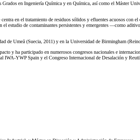
los Grados en Ingeniería Química y en Química, así como el Máster Univ
e centra en el tratamiento de residuos sólidos y efluentes acuosos con el
a en el estudio de contaminantes persistentes y emergentes —como aditiv
rsidad de Umeå (Suecia, 2011) y en la Universidad de Birmingham (Rei
impacto y ha participado en numerosos congresos nacionales e internaci
l IWA‑YWP Spain y el Congreso Internacional de Desalación y Reutil