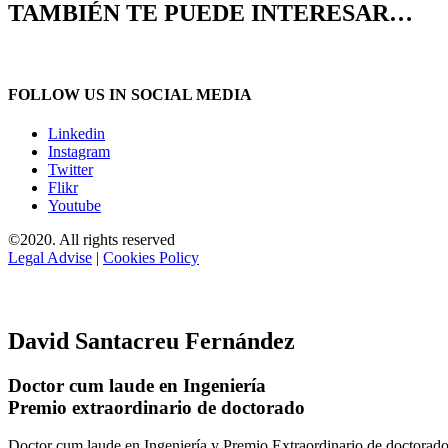
TAMBIÉN TE PUEDE INTERESAR…
FOLLOW US IN SOCIAL MEDIA
Linkedin
Instagram
Twitter
Flikr
Youtube
©2020. All rights reserved
Legal Advise
|
Cookies Policy
David Santacreu Fernández
Doctor cum laude en Ingeniería
Premio extraordinario de doctorado
Doctor cum laude en Ingeniería y Premio Extraordinario de doctorado