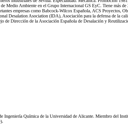
enieros Industriales de Sevilla. Especialidad: Mecánica. Promoción 19
 Medio Ambiente en el Grupo Internacional GS EyC. Tiene más de 25 an
n importantes empresas como Babcock-Wilcox Española, ACS Proyectos,
ional Desalation Asociation (IDA), Asociación para la defensa de la
 de Dirección de la Asociación Española de Desalación y Reutiliza
de Ingeniería Química de la Universidad de Alicante. Miembro del Inst
).