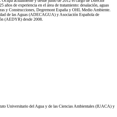
81. Ocupa actualmente y desde junio de 2012 el cargo de Director
̃os de experiencia en el área de tratamiento: desalación, aguas
 Obras y Construcciones, Degremont España y OHL Medio Ambiente.
 calidad de las Aguas (ADECAGUA) y Asociación Española de
ción (AEDYR) desde 2008.
ituto Universitario del Agua y de las Ciencias Ambientales (IUACA) y