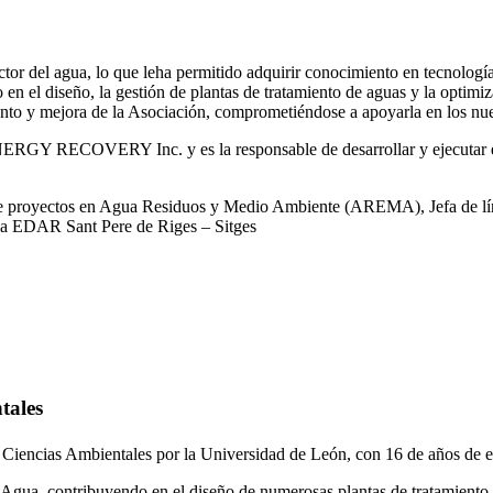
or del agua, lo que leha permitido adquirir conocimiento en tecnologías
o en el diseño, la gestión de plantas de tratamiento de aguas y la optimiz
iento y mejora de la Asociación, comprometiéndose a apoyarla en los nue
RGY RECOVERY Inc. y es la responsable de desarrollar y ejecutar est
 de proyectos en Agua Residuos y Medio Ambiente (AREMA), Jefa de lín
la EDAR Sant Pere de Riges – Sitges
tales
 Ciencias Ambientales por la Universidad de León, con 16 de años de e
gua, contribuyendo en el diseño de numerosas plantas de tratamiento 