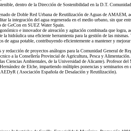
stenible, dentro de la Dirección de Sostenibilidad en la D.T. Comunida
 ordenado de Doble Red Urbana de Reutilización de Aguas de AMAEM, ad
itar la integración del agua regenerada en el medio urbano, sin que ent
ro de GeCon en SUEZ Water Spain.
gonómico e innovador de aireación y agitación combinada que logra, ac
de la hidráulica una eficiente herramienta para la gestión de las mi
s de agua potable, contribuyendo eficientemente a mantener y mejorar 
icas y redacción de proyectos análogos para la Comunidad General de R
nico a la Consellería Provincial de Agricultura, Pesca y Alimentación.
las Ciencias Ambientales, de la Universidad de Alicante). Profesor del
ernández de Elche, impartiendo múltiples ponencias y seminarios en dif
y AEDyR ( Asociación Española de Desalación y Reutilización).