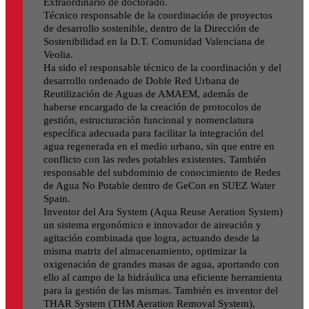
Extraordinario de doctorado.
Técnico responsable de la coordinación de proyectos
de desarrollo sostenible, dentro de la Dirección de
Sostenibilidad en la D.T. Comunidad Valenciana de
Veolia.
Ha sido el responsable técnico de la coordinación y del
desarrollo ordenado de Doble Red Urbana de
Reutilización de Aguas de AMAEM, además de
haberse encargado de la creación de protocolos de
gestión, estructuración funcional y nomenclatura
específica adecuada para facilitar la integración del
agua regenerada en el medio urbano, sin que entre en
conflicto con las redes potables existentes. También
responsable del subdominio de conocimiento de Redes
de Agua No Potable dentro de GeCon en SUEZ Water
Spain.
Inventor del Ara System (Aqua Reuse Aeration System)
un sistema ergonómico e innovador de aireación y
agitación combinada que logra, actuando desde la
misma matriz del almacenamiento, optimizar la
oxigenación de grandes masas de agua, aportando con
ello al campo de la hidráulica una eficiente herramienta
para la gestión de las mismas. También es inventor del
THAR System (THM Aeration Removal System),