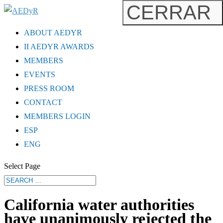
CERRAR
CERRAR
×
×
×
×
×
×
×
×
×
×
×
×
×
×
×
×
×
×
×
×
×
×
×
×
×
×
×
×
x
x
x
x
x
x
x
x
x
x
x
x
x
x
x
x
x
x
x
x
x
x
x
x
x
x
x
x
x
x
x
x
x
x
x
x
x
x
x
x
x
x
x
x
x
x
x
x
x
x
x
x
x
x
x
x
x
x
x
x
x
x
x
x
x
x
x
x
x
x
x
x
x
x
x
x
x
x
x
x
x
x
x
x
x
x
x
x
x
x
x
x
x
x
x
x
x
x
x
x
x
x
x
x
x
x
x
x
x
x
x
x
x
x
x
x
x
x
x
x
x
x
x
x
x
x
x
x
x
x
x
x
x
x
x
x
x
x
x
x
x
x
x
x
x
x
x
x
x
x
x
x
x
x
x
x
x
x
x
x
x
x
x
x
x
x
x
x
x
x
x
x
x
x
x
x
x
x
x
x
x
x
x
x
x
x
x
x
x
x
x
x
x
x
x
x
x
x
x
x
x
x
x
x
x
x
x
x
x
x
x
x
x
x
x
x
x
x
x
x
x
x
x
x
x
x
x
x
x
x
x
x
x
x
x
x
x
x
x
x
x
x
x
x
x
x
x
x
x
x
x
ABOUT AEDYR
II AEDYR AWARDS
MEMBERS
EVENTS
PRESS ROOM
CONTACT
MEMBERS LOGIN
ESP
ENG
Select Page
California water authorities
have unanimously rejected the