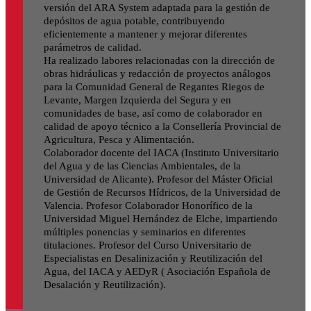
versión del ARA System adaptada para la gestión de
depósitos de agua potable, contribuyendo
eficientemente a mantener y mejorar diferentes
parámetros de calidad.
Ha realizado labores relacionadas con la dirección de
obras hidráulicas y redacción de proyectos análogos
para la Comunidad General de Regantes Riegos de
Levante, Margen Izquierda del Segura y en
comunidades de base, así como de colaborador en
calidad de apoyo técnico a la Consellería Provincial de
Agricultura, Pesca y Alimentación.
Colaborador docente del IACA (Instituto Universitario
del Agua y de las Ciencias Ambientales, de la
Universidad de Alicante). Profesor del Máster Oficial
de Gestión de Recursos Hídricos, de la Universidad de
Valencia. Profesor Colaborador Honorífico de la
Universidad Miguel Hernández de Elche, impartiendo
múltiples ponencias y seminarios en diferentes
titulaciones. Profesor del Curso Universitario de
Especialistas en Desalinización y Reutilización del
Agua, del IACA y AEDyR ( Asociación Española de
Desalación y Reutilización).