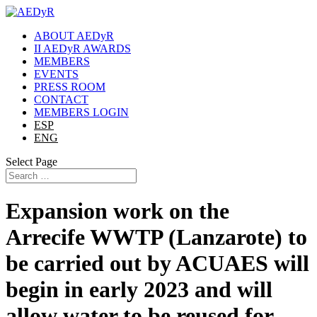
ABOUT AEDyR
II AEDyR AWARDS
MEMBERS
EVENTS
PRESS ROOM
CONTACT
MEMBERS LOGIN
ESP
ENG
Select Page
Expansion work on the
Arrecife WWTP (Lanzarote) to
be carried out by ACUAES will
begin in early 2023 and will
allow water to be reused for