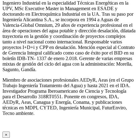
Ingeniero Industrial en la especialidad Técnicas Energéticas en la
UPV, MSc Executive Master in Management en ESADE y
doctorando en Electroquímica Industrial en la UA. Tras su paso por
Ingeniería Alicantina S.A., se incorpora en 1994 a Aguas de
Valencia-Global Omnium, 29 años de experiencia profesional en el
área de operaciones del agua potable y dirección desalación, dilatada
trayectoria en la gestión y coordinación de proyectos complejos
tanto a nivel nacional como internacional. Responsable varios
proyectos I+D+i y CPP en desalación. Mención especial al Contrato
de Gerencia Integral calificado como caso de éxito por el BID en su
boletín IDB-TN- 1337 de enero 2.018. Gerente de varias empresas
mixtas de gestión del ciclo del agua con la administración: Morella,
Sagunto, Gandía.
Miembro de asociaciones profesionales AEDyR, Aeas (en el Grupo
Trabajo Ingeniería Tratamiento del Agua) y hasta 2021 en el IDA.
Investigador Programa Iberoamericano de Ciencia y Tecnología
para el Desarrollo 318RT0551. Ponente en congresos, IDA,
AEDyR, Aeas, Canagua y Energía, Conama, y publicaciones
técnicas en MDPI, CYTED, Ingeniería Municipal, FuturEnviro,
Tecno ambiente.
×