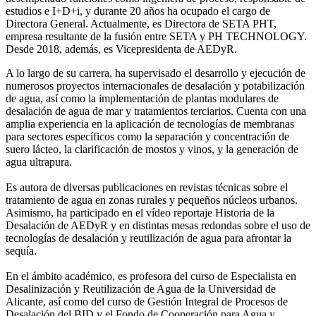
estudios e I+D+i, y durante 20 años ha ocupado el cargo de
Directora General. Actualmente, es Directora de SETA PHT,
empresa resultante de la fusión entre SETA y PH TECHNOLOGY.
Desde 2018, además, es Vicepresidenta de AEDyR.
A lo largo de su carrera, ha supervisado el desarrollo y ejecución de
numerosos
proyectos internacionales de desalación y potabilización
de agua, así como la
implementación de plantas modulares de
desalación de agua de mar y tratamientos
terciarios. Cuenta con una
amplia experiencia en la aplicación de tecnologías de
membranas
para sectores específicos como la separación y concentración de
suero
lácteo, la clarificación de mostos y vinos, y la generación de
agua ultrapura.
Es autora de diversas publicaciones en revistas técnicas sobre el
tratamiento de agua
en zonas rurales y pequeños núcleos urbanos.
Asimismo, ha participado en el vídeo
reportaje Historia de la
Desalación de AEDyR y en distintas mesas redondas sobre el
uso de
tecnologías de desalación y reutilización de agua para afrontar la
sequía.
En el ámbito académico, es profesora del curso de Especialista en
Desalinización y
Reutilización de Agua de la Universidad de
Alicante, así como del curso de Gestión
Integral de Procesos de
Desalación del BID y el Fondo de Cooperación para Agua y