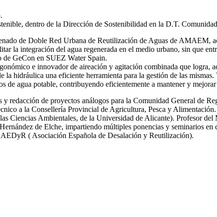
.
stenible, dentro de la Dirección de Sostenibilidad en la D.T. Comunida
 ordenado de Doble Red Urbana de Reutilización de Aguas de AMAEM, ad
itar la integración del agua regenerada en el medio urbano, sin que ent
ro de GeCon en SUEZ Water Spain.
gonómico e innovador de aireación y agitación combinada que logra, ac
de la hidráulica una eficiente herramienta para la gestión de las mi
s de agua potable, contribuyendo eficientemente a mantener y mejorar 
icas y redacción de proyectos análogos para la Comunidad General de R
nico a la Consellería Provincial de Agricultura, Pesca y Alimentación.
las Ciencias Ambientales, de la Universidad de Alicante). Profesor del
ernández de Elche, impartiendo múltiples ponencias y seminarios en dif
y AEDyR ( Asociación Española de Desalación y Reutilización).