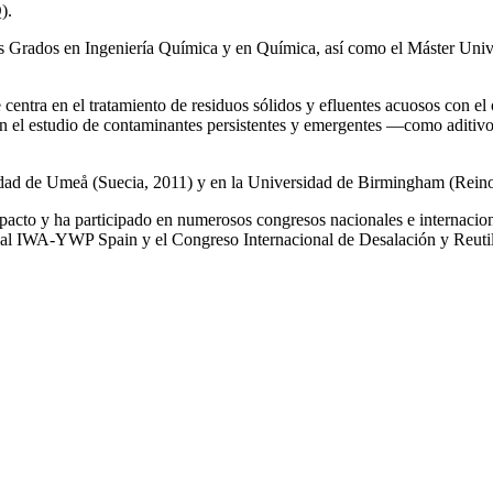
).
los Grados en Ingeniería Química y en Química, así como el Máster Univ
e centra en el tratamiento de residuos sólidos y efluentes acuosos con el
a en el estudio de contaminantes persistentes y emergentes —como aditiv
rsidad de Umeå (Suecia, 2011) y en la Universidad de Birmingham (Rei
impacto y ha participado en numerosos congresos nacionales e internaci
l IWA‑YWP Spain y el Congreso Internacional de Desalación y Reutil