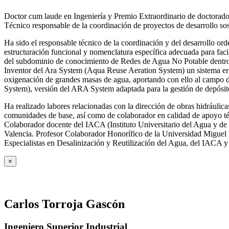
Doctor cum laude en Ingeniería y Premio Extraordinario de doctorado
Técnico responsable de la coordinación de proyectos de desarrollo so
Ha sido el responsable técnico de la coordinación y del desarrollo
estructuración funcional y nomenclatura específica adecuada para facil
del subdominio de conocimiento de Redes de Agua No Potable dent
Inventor del Ara System (Aqua Reuse Aeration System) un sistema er
oxigenación de grandes masas de agua, aportando con ello al campo 
System), versión del ARA System adaptada para la gestión de depósito
Ha realizado labores relacionadas con la dirección de obras hidrául
comunidades de base, así como de colaborador en calidad de apoyo téc
Colaborador docente del IACA (Instituto Universitario del Agua y de 
Valencia. Profesor Colaborador Honorífico de la Universidad Miguel H
Especialistas en Desalinización y Reutilización del Agua, del IACA 
×
Carlos Torroja Gascón
Ingeniero Superior Industrial