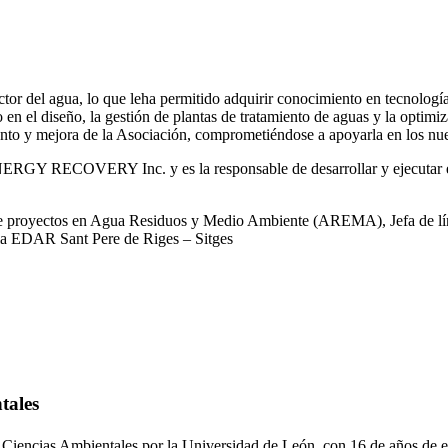
or del agua, lo que leha permitido adquirir conocimiento en tecnologías
o en el diseño, la gestión de plantas de tratamiento de aguas y la optimiz
iento y mejora de la Asociación, comprometiéndose a apoyarla en los nue
RGY RECOVERY Inc. y es la responsable de desarrollar y ejecutar est
 de proyectos en Agua Residuos y Medio Ambiente (AREMA), Jefa de lín
la EDAR Sant Pere de Riges – Sitges
tales
 Ciencias Ambientales por la Universidad de León, con 16 de años de e