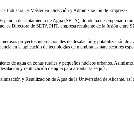
ca Industrial, y Máster en Dirección y Administración de Empresas.
ad Española de Tratamiento de Agua (SETA), donde ha desempeñado func
mente, es Directora de SETA PHT, empresa resultante de la fusión e
 numerosos
proyectos internacionales de desalación y potabilización de a
iencia en la aplicación de tecnologías de
membranas para sectores espec
amiento de agua
en zonas rurales y pequeños núcleos urbanos. Asimismo,
desalación y reutilización de agua para afrontar la sequía.
salinización y
Reutilización de Agua de la Universidad de Alicante, así