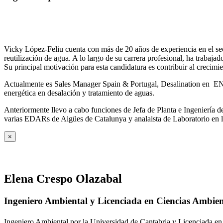
Vicky López-Feliu cuenta con más de 20 años de experiencia en el sect
reutilización de agua. A lo largo de su carrera profesional, ha trabajad
Su principal motivación para esta candidatura es contribuir al crecim
Actualmente es Sales Manager Spain & Portugal, Desalination en ENE
energética en desalación y tratamiento de aguas.
Anteriormente llevo a cabo funciones de Jefa de Planta e Ingeniería
varias EDARs de Aigües de Catalunya y analaista de Laboratorio en 
×
Elena Crespo Olazabal
Ingeniero Ambiental y Licenciada en Ciencias Ambien
Ingeniero Ambiental por la Universidad de Cantabria y Licenciada en