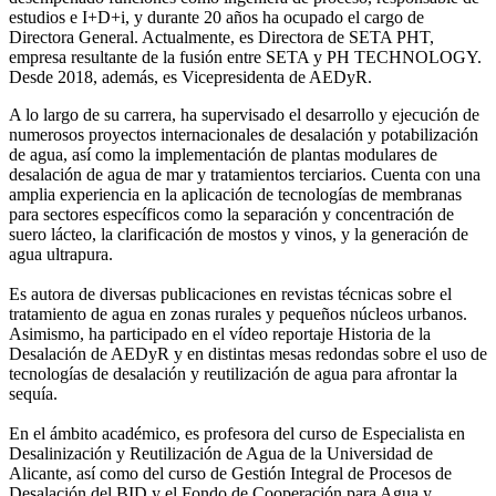
estudios e I+D+i, y durante 20 años ha ocupado el cargo de
Directora General. Actualmente, es Directora de SETA PHT,
empresa resultante de la fusión entre SETA y PH TECHNOLOGY.
Desde 2018, además, es Vicepresidenta de AEDyR.
A lo largo de su carrera, ha supervisado el desarrollo y ejecución de
numerosos
proyectos internacionales de desalación y potabilización
de agua, así como la
implementación de plantas modulares de
desalación de agua de mar y tratamientos
terciarios. Cuenta con una
amplia experiencia en la aplicación de tecnologías de
membranas
para sectores específicos como la separación y concentración de
suero
lácteo, la clarificación de mostos y vinos, y la generación de
agua ultrapura.
Es autora de diversas publicaciones en revistas técnicas sobre el
tratamiento de agua
en zonas rurales y pequeños núcleos urbanos.
Asimismo, ha participado en el vídeo
reportaje Historia de la
Desalación de AEDyR y en distintas mesas redondas sobre el
uso de
tecnologías de desalación y reutilización de agua para afrontar la
sequía.
En el ámbito académico, es profesora del curso de Especialista en
Desalinización y
Reutilización de Agua de la Universidad de
Alicante, así como del curso de Gestión
Integral de Procesos de
Desalación del BID y el Fondo de Cooperación para Agua y