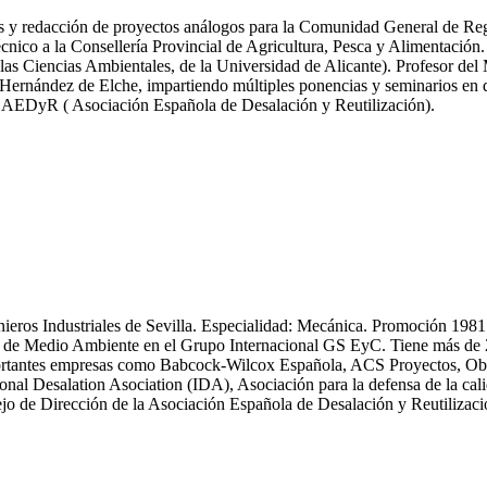
icas y redacción de proyectos análogos para la Comunidad General de R
nico a la Consellería Provincial de Agricultura, Pesca y Alimentación.
las Ciencias Ambientales, de la Universidad de Alicante). Profesor del
ernández de Elche, impartiendo múltiples ponencias y seminarios en dif
y AEDyR ( Asociación Española de Desalación y Reutilización).
enieros Industriales de Sevilla. Especialidad: Mecánica. Promoción 19
 Medio Ambiente en el Grupo Internacional GS EyC. Tiene más de 25 an
n importantes empresas como Babcock-Wilcox Española, ACS Proyectos,
ional Desalation Asociation (IDA), Asociación para la defensa de la
 de Dirección de la Asociación Española de Desalación y Reutiliza