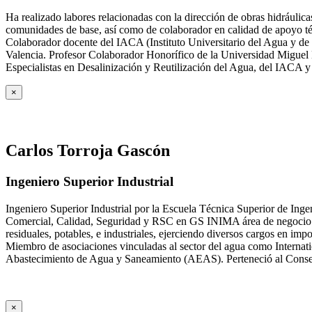
Ha realizado labores relacionadas con la dirección de obras hidrául
comunidades de base, así como de colaborador en calidad de apoyo téc
Colaborador docente del IACA (Instituto Universitario del Agua y de 
Valencia. Profesor Colaborador Honorífico de la Universidad Miguel H
Especialistas en Desalinización y Reutilización del Agua, del IACA 
×
Carlos Torroja Gascón
Ingeniero Superior Industrial
Ingeniero Superior Industrial por la Escuela Técnica Superior de Ing
Comercial, Calidad, Seguridad y RSC en GS INIMA área de negocio de
residuales, potables, e industriales, ejerciendo diversos cargos e
Miembro de asociaciones vinculadas al sector del agua como Internat
Abastecimiento de Agua y Saneamiento (AEAS). Perteneció al Consejo
×