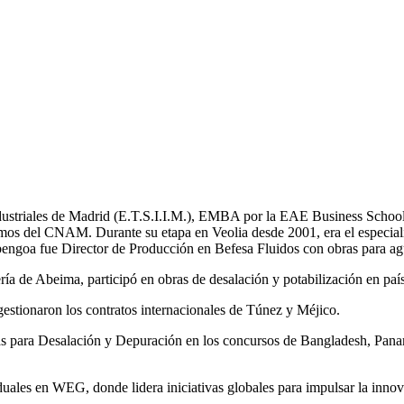
Industriales de Madrid (E.T.S.I.I.M.), EMBA por la EAE Business School
mos del CNAM. Durante su etapa en Veolia desde 2001, era el especial
bengoa fue Director de Producción en Befesa Fluidos con obras para ag
a de Abeima, participó en obras de desalación y potabilización en pa
tionaron los contratos internacionales de Túnez y Méjico.
tas para Desalación y Depuración en los concursos de Bangladesh, 
les en WEG, donde lidera iniciativas globales para impulsar la innovac