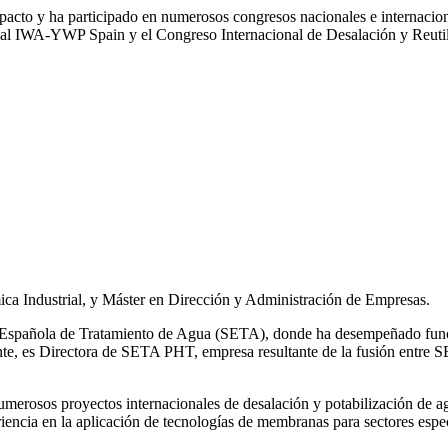
impacto y ha participado en numerosos congresos nacionales e internaci
l IWA‑YWP Spain y el Congreso Internacional de Desalación y Reutil
ca Industrial, y Máster en Dirección y Administración de Empresas.
ad Española de Tratamiento de Agua (SETA), donde ha desempeñado func
mente, es Directora de SETA PHT, empresa resultante de la fusión e
 numerosos
proyectos internacionales de desalación y potabilización de a
iencia en la aplicación de tecnologías de
membranas para sectores espec