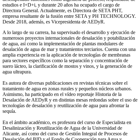
estudios e I+D+i, y durante 20 años ha ocupado el cargo de
Directora General. Actualmente, es Directora de SETA PHT,
empresa resultante de la fusión entre SETA y PH TECHNOLOGY.
Desde 2018, además, es Vicepresidenta de AEDyR.
A lo largo de su carrera, ha supervisado el desarrollo y ejecución de
numerosos
proyectos internacionales de desalación y potabilización
de agua, así como la
implementación de plantas modulares de
desalación de agua de mar y tratamientos
terciarios. Cuenta con una
amplia experiencia en la aplicación de tecnologías de
membranas
para sectores específicos como la separación y concentración de
suero
lácteo, la clarificación de mostos y vinos, y la generación de
agua ultrapura.
Es autora de diversas publicaciones en revistas técnicas sobre el
tratamiento de agua
en zonas rurales y pequeños núcleos urbanos.
Asimismo, ha participado en el vídeo
reportaje Historia de la
Desalación de AEDyR y en distintas mesas redondas sobre el
uso de
tecnologías de desalación y reutilización de agua para afrontar la
sequía.
En el ámbito académico, es profesora del curso de Especialista en
Desalinización y
Reutilización de Agua de la Universidad de
Alicante, así como del curso de Gestión
Integral de Procesos de
Desalación del BID y el Fondo de Cooperación para Agua y