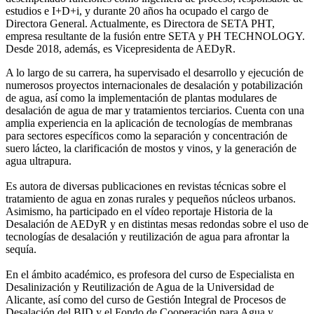
estudios e I+D+i, y durante 20 años ha ocupado el cargo de
Directora General. Actualmente, es Directora de SETA PHT,
empresa resultante de la fusión entre SETA y PH TECHNOLOGY.
Desde 2018, además, es Vicepresidenta de AEDyR.
A lo largo de su carrera, ha supervisado el desarrollo y ejecución de
numerosos
proyectos internacionales de desalación y potabilización
de agua, así como la
implementación de plantas modulares de
desalación de agua de mar y tratamientos
terciarios. Cuenta con una
amplia experiencia en la aplicación de tecnologías de
membranas
para sectores específicos como la separación y concentración de
suero
lácteo, la clarificación de mostos y vinos, y la generación de
agua ultrapura.
Es autora de diversas publicaciones en revistas técnicas sobre el
tratamiento de agua
en zonas rurales y pequeños núcleos urbanos.
Asimismo, ha participado en el vídeo
reportaje Historia de la
Desalación de AEDyR y en distintas mesas redondas sobre el
uso de
tecnologías de desalación y reutilización de agua para afrontar la
sequía.
En el ámbito académico, es profesora del curso de Especialista en
Desalinización y
Reutilización de Agua de la Universidad de
Alicante, así como del curso de Gestión
Integral de Procesos de
Desalación del BID y el Fondo de Cooperación para Agua y