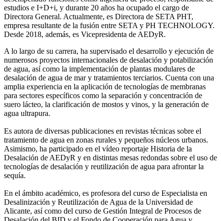
estudios e I+D+i, y durante 20 años ha ocupado el cargo de
Directora General. Actualmente, es Directora de SETA PHT,
empresa resultante de la fusión entre SETA y PH TECHNOLOGY.
Desde 2018, además, es Vicepresidenta de AEDyR.
A lo largo de su carrera, ha supervisado el desarrollo y ejecución de
numerosos
proyectos internacionales de desalación y potabilización
de agua, así como la
implementación de plantas modulares de
desalación de agua de mar y tratamientos
terciarios. Cuenta con una
amplia experiencia en la aplicación de tecnologías de
membranas
para sectores específicos como la separación y concentración de
suero
lácteo, la clarificación de mostos y vinos, y la generación de
agua ultrapura.
Es autora de diversas publicaciones en revistas técnicas sobre el
tratamiento de agua
en zonas rurales y pequeños núcleos urbanos.
Asimismo, ha participado en el vídeo
reportaje Historia de la
Desalación de AEDyR y en distintas mesas redondas sobre el
uso de
tecnologías de desalación y reutilización de agua para afrontar la
sequía.
En el ámbito académico, es profesora del curso de Especialista en
Desalinización y
Reutilización de Agua de la Universidad de
Alicante, así como del curso de Gestión
Integral de Procesos de
Desalación del BID y el Fondo de Cooperación para Agua y