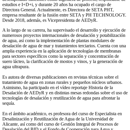
estudios e I+D+i, y durante 20 años ha ocupado el cargo de
Directora General. Actualmente, es Directora de SETA PHT,
empresa resultante de la fusión entre SETA y PH TECHNOLOGY.
Desde 2018, además, es Vicepresidenta de AEDyR.
A lo largo de su carrera, ha supervisado el desarrollo y ejecución de
numerosos
proyectos internacionales de desalación y potabilización
de agua, así como la
implementación de plantas modulares de
desalación de agua de mar y tratamientos
terciarios. Cuenta con una
amplia experiencia en la aplicación de tecnologías de
membranas
para sectores específicos como la separación y concentración de
suero
lácteo, la clarificación de mostos y vinos, y la generación de
agua ultrapura.
Es autora de diversas publicaciones en revistas técnicas sobre el
tratamiento de agua
en zonas rurales y pequeños núcleos urbanos.
Asimismo, ha participado en el vídeo
reportaje Historia de la
Desalación de AEDyR y en distintas mesas redondas sobre el
uso de
tecnologías de desalación y reutilización de agua para afrontar la
sequía.
En el ámbito académico, es profesora del curso de Especialista en
Desalinización y
Reutilización de Agua de la Universidad de
Alicante, así como del curso de Gestión
Integral de Procesos de
Desalación del BID y el Fondo de Cooperación para Agua y