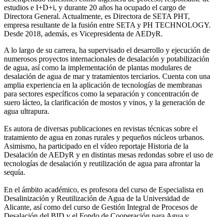
estudios e I+D+i, y durante 20 años ha ocupado el cargo de
Directora General. Actualmente, es Directora de SETA PHT,
empresa resultante de la fusión entre SETA y PH TECHNOLOGY.
Desde 2018, además, es Vicepresidenta de AEDyR.
A lo largo de su carrera, ha supervisado el desarrollo y ejecución de
numerosos
proyectos internacionales de desalación y potabilización
de agua, así como la
implementación de plantas modulares de
desalación de agua de mar y tratamientos
terciarios. Cuenta con una
amplia experiencia en la aplicación de tecnologías de
membranas
para sectores específicos como la separación y concentración de
suero
lácteo, la clarificación de mostos y vinos, y la generación de
agua ultrapura.
Es autora de diversas publicaciones en revistas técnicas sobre el
tratamiento de agua
en zonas rurales y pequeños núcleos urbanos.
Asimismo, ha participado en el vídeo
reportaje Historia de la
Desalación de AEDyR y en distintas mesas redondas sobre el
uso de
tecnologías de desalación y reutilización de agua para afrontar la
sequía.
En el ámbito académico, es profesora del curso de Especialista en
Desalinización y
Reutilización de Agua de la Universidad de
Alicante, así como del curso de Gestión
Integral de Procesos de
Desalación del BID y el Fondo de Cooperación para Agua y