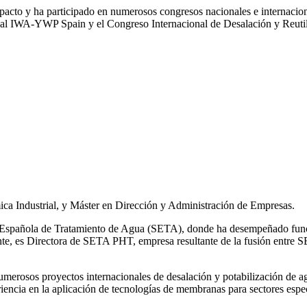
impacto y ha participado en numerosos congresos nacionales e internaci
l IWA‑YWP Spain y el Congreso Internacional de Desalación y Reutil
ca Industrial, y Máster en Dirección y Administración de Empresas.
ad Española de Tratamiento de Agua (SETA), donde ha desempeñado func
mente, es Directora de SETA PHT, empresa resultante de la fusión e
 numerosos
proyectos internacionales de desalación y potabilización de a
iencia en la aplicación de tecnologías de
membranas para sectores espec