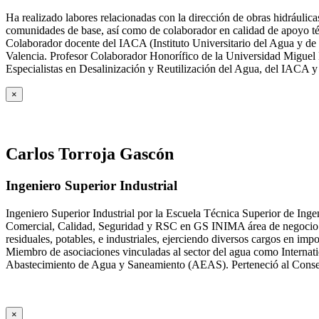
Ha realizado labores relacionadas con la dirección de obras hidrául
comunidades de base, así como de colaborador en calidad de apoyo téc
Colaborador docente del IACA (Instituto Universitario del Agua y de 
Valencia. Profesor Colaborador Honorífico de la Universidad Miguel H
Especialistas en Desalinización y Reutilización del Agua, del IACA 
×
Carlos Torroja Gascón
Ingeniero Superior Industrial
Ingeniero Superior Industrial por la Escuela Técnica Superior de Ing
Comercial, Calidad, Seguridad y RSC en GS INIMA área de negocio de
residuales, potables, e industriales, ejerciendo diversos cargos e
Miembro de asociaciones vinculadas al sector del agua como Internat
Abastecimiento de Agua y Saneamiento (AEAS). Perteneció al Consejo
×