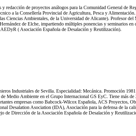
icas y redacción de proyectos análogos para la Comunidad General de R
nico a la Consellería Provincial de Agricultura, Pesca y Alimentación.
las Ciencias Ambientales, de la Universidad de Alicante). Profesor del
ernández de Elche, impartiendo múltiples ponencias y seminarios en dif
y AEDyR ( Asociación Española de Desalación y Reutilización).
enieros Industriales de Sevilla. Especialidad: Mecánica. Promoción 19
 Medio Ambiente en el Grupo Internacional GS EyC. Tiene más de 25 an
n importantes empresas como Babcock-Wilcox Española, ACS Proyectos,
ional Desalation Asociation (IDA), Asociación para la defensa de la
 de Dirección de la Asociación Española de Desalación y Reutiliza