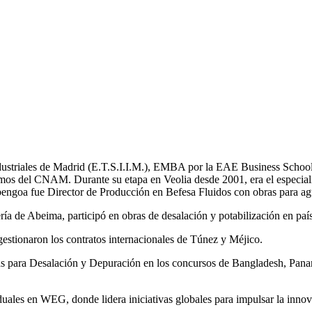
Industriales de Madrid (E.T.S.I.I.M.), EMBA por la EAE Business School
mos del CNAM. Durante su etapa en Veolia desde 2001, era el especial
bengoa fue Director de Producción en Befesa Fluidos con obras para ag
a de Abeima, participó en obras de desalación y potabilización en pa
tionaron los contratos internacionales de Túnez y Méjico.
tas para Desalación y Depuración en los concursos de Bangladesh, 
les en WEG, donde lidera iniciativas globales para impulsar la innovac