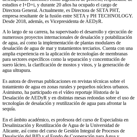
estudios e I+D+i, y durante 20 años ha ocupado el cargo de
Directora General. Actualmente, es Directora de SETA PHT,
empresa resultante de la fusión entre SETA y PH TECHNOLOGY.
Desde 2018, además, es Vicepresidenta de AEDyR.
A lo largo de su carrera, ha supervisado el desarrollo y ejecución de
numerosos
proyectos internacionales de desalación y potabilización
de agua, así como la
implementación de plantas modulares de
desalación de agua de mar y tratamientos
terciarios. Cuenta con una
amplia experiencia en la aplicación de tecnologías de
membranas
para sectores específicos como la separación y concentración de
suero
lácteo, la clarificación de mostos y vinos, y la generación de
agua ultrapura.
Es autora de diversas publicaciones en revistas técnicas sobre el
tratamiento de agua
en zonas rurales y pequeños núcleos urbanos.
Asimismo, ha participado en el vídeo
reportaje Historia de la
Desalación de AEDyR y en distintas mesas redondas sobre el
uso de
tecnologías de desalación y reutilización de agua para afrontar la
sequía.
En el ámbito académico, es profesora del curso de Especialista en
Desalinización y
Reutilización de Agua de la Universidad de
Alicante, así como del curso de Gestión
Integral de Procesos de
Desalación del BID y el Fondo de Cooperación para Agua y