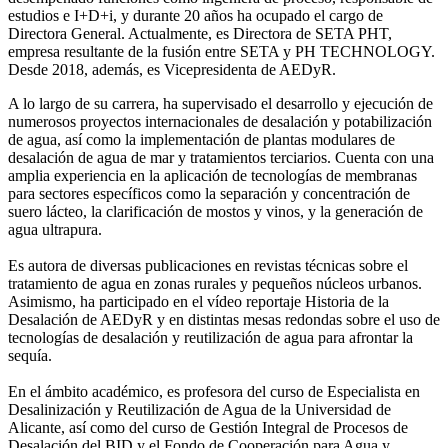
estudios e I+D+i, y durante 20 años ha ocupado el cargo de
Directora General. Actualmente, es Directora de SETA PHT,
empresa resultante de la fusión entre SETA y PH TECHNOLOGY.
Desde 2018, además, es Vicepresidenta de AEDyR.
A lo largo de su carrera, ha supervisado el desarrollo y ejecución de
numerosos
proyectos internacionales de desalación y potabilización
de agua, así como la
implementación de plantas modulares de
desalación de agua de mar y tratamientos
terciarios. Cuenta con una
amplia experiencia en la aplicación de tecnologías de
membranas
para sectores específicos como la separación y concentración de
suero
lácteo, la clarificación de mostos y vinos, y la generación de
agua ultrapura.
Es autora de diversas publicaciones en revistas técnicas sobre el
tratamiento de agua
en zonas rurales y pequeños núcleos urbanos.
Asimismo, ha participado en el vídeo
reportaje Historia de la
Desalación de AEDyR y en distintas mesas redondas sobre el
uso de
tecnologías de desalación y reutilización de agua para afrontar la
sequía.
En el ámbito académico, es profesora del curso de Especialista en
Desalinización y
Reutilización de Agua de la Universidad de
Alicante, así como del curso de Gestión
Integral de Procesos de
Desalación del BID y el Fondo de Cooperación para Agua y