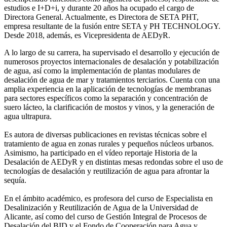
estudios e I+D+i, y durante 20 años ha ocupado el cargo de
Directora General. Actualmente, es Directora de SETA PHT,
empresa resultante de la fusión entre SETA y PH TECHNOLOGY.
Desde 2018, además, es Vicepresidenta de AEDyR.
A lo largo de su carrera, ha supervisado el desarrollo y ejecución de
numerosos
proyectos internacionales de desalación y potabilización
de agua, así como la
implementación de plantas modulares de
desalación de agua de mar y tratamientos
terciarios. Cuenta con una
amplia experiencia en la aplicación de tecnologías de
membranas
para sectores específicos como la separación y concentración de
suero
lácteo, la clarificación de mostos y vinos, y la generación de
agua ultrapura.
Es autora de diversas publicaciones en revistas técnicas sobre el
tratamiento de agua
en zonas rurales y pequeños núcleos urbanos.
Asimismo, ha participado en el vídeo
reportaje Historia de la
Desalación de AEDyR y en distintas mesas redondas sobre el
uso de
tecnologías de desalación y reutilización de agua para afrontar la
sequía.
En el ámbito académico, es profesora del curso de Especialista en
Desalinización y
Reutilización de Agua de la Universidad de
Alicante, así como del curso de Gestión
Integral de Procesos de
Desalación del BID y el Fondo de Cooperación para Agua y