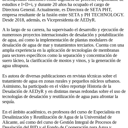
estudios e I+D+i, y durante 20 años ha ocupado el cargo de
Directora General. Actualmente, es Directora de SETA PHT,
empresa resultante de la fusión entre SETA y PH TECHNOLOGY.
Desde 2018, además, es Vicepresidenta de AEDyR.
A lo largo de su carrera, ha supervisado el desarrollo y ejecución de
numerosos
proyectos internacionales de desalación y potabilización
de agua, así como la
implementación de plantas modulares de
desalación de agua de mar y tratamientos
terciarios. Cuenta con una
amplia experiencia en la aplicación de tecnologías de
membranas
para sectores específicos como la separación y concentración de
suero
lácteo, la clarificación de mostos y vinos, y la generación de
agua ultrapura.
Es autora de diversas publicaciones en revistas técnicas sobre el
tratamiento de agua
en zonas rurales y pequeños núcleos urbanos.
Asimismo, ha participado en el vídeo
reportaje Historia de la
Desalación de AEDyR y en distintas mesas redondas sobre el
uso de
tecnologías de desalación y reutilización de agua para afrontar la
sequía.
En el ámbito académico, es profesora del curso de Especialista en
Desalinización y
Reutilización de Agua de la Universidad de
Alicante, así como del curso de Gestión
Integral de Procesos de
Desalación del BID y el Fondo de Cooperación para Agua y