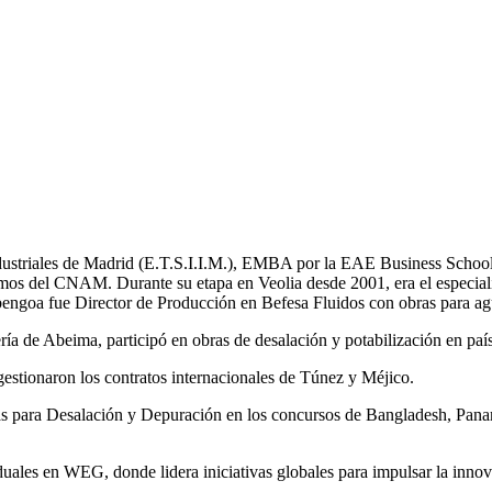
Industriales de Madrid (E.T.S.I.I.M.), EMBA por la EAE Business School
mos del CNAM. Durante su etapa en Veolia desde 2001, era el especial
bengoa fue Director de Producción en Befesa Fluidos con obras para ag
a de Abeima, participó en obras de desalación y potabilización en pa
tionaron los contratos internacionales de Túnez y Méjico.
tas para Desalación y Depuración en los concursos de Bangladesh, 
les en WEG, donde lidera iniciativas globales para impulsar la innovac