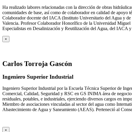
Ha realizado labores relacionadas con la dirección de obras hidrául
comunidades de base, así como de colaborador en calidad de apoyo téc
Colaborador docente del IACA (Instituto Universitario del Agua y de 
Valencia. Profesor Colaborador Honorífico de la Universidad Miguel H
Especialistas en Desalinización y Reutilización del Agua, del IACA 
×
Carlos Torroja Gascón
Ingeniero Superior Industrial
Ingeniero Superior Industrial por la Escuela Técnica Superior de Ing
Comercial, Calidad, Seguridad y RSC en GS INIMA área de negocio de
residuales, potables, e industriales, ejerciendo diversos cargos e
Miembro de asociaciones vinculadas al sector del agua como Internat
Abastecimiento de Agua y Saneamiento (AEAS). Perteneció al Consejo
×