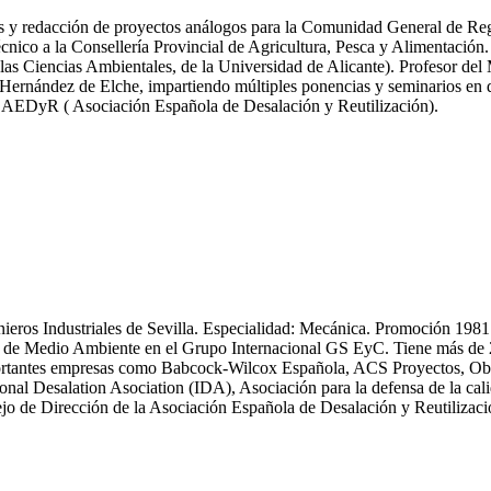
icas y redacción de proyectos análogos para la Comunidad General de R
nico a la Consellería Provincial de Agricultura, Pesca y Alimentación.
las Ciencias Ambientales, de la Universidad de Alicante). Profesor del
ernández de Elche, impartiendo múltiples ponencias y seminarios en dif
y AEDyR ( Asociación Española de Desalación y Reutilización).
enieros Industriales de Sevilla. Especialidad: Mecánica. Promoción 19
 Medio Ambiente en el Grupo Internacional GS EyC. Tiene más de 25 an
n importantes empresas como Babcock-Wilcox Española, ACS Proyectos,
ional Desalation Asociation (IDA), Asociación para la defensa de la
 de Dirección de la Asociación Española de Desalación y Reutiliza