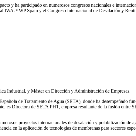
impacto y ha participado en numerosos congresos nacionales e internaci
l IWA‑YWP Spain y el Congreso Internacional de Desalación y Reutil
ca Industrial, y Máster en Dirección y Administración de Empresas.
ad Española de Tratamiento de Agua (SETA), donde ha desempeñado func
mente, es Directora de SETA PHT, empresa resultante de la fusión e
 numerosos
proyectos internacionales de desalación y potabilización de a
iencia en la aplicación de tecnologías de
membranas para sectores espec