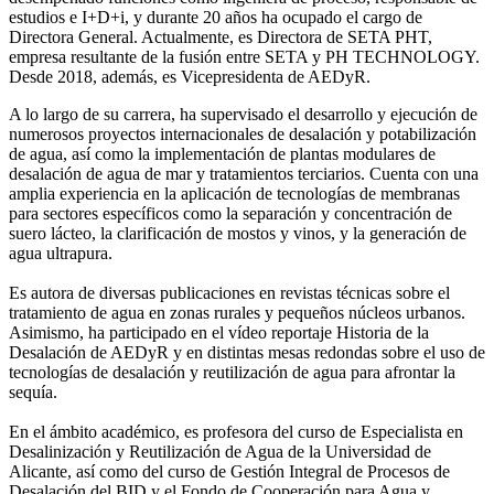
estudios e I+D+i, y durante 20 años ha ocupado el cargo de
Directora General. Actualmente, es Directora de SETA PHT,
empresa resultante de la fusión entre SETA y PH TECHNOLOGY.
Desde 2018, además, es Vicepresidenta de AEDyR.
A lo largo de su carrera, ha supervisado el desarrollo y ejecución de
numerosos
proyectos internacionales de desalación y potabilización
de agua, así como la
implementación de plantas modulares de
desalación de agua de mar y tratamientos
terciarios. Cuenta con una
amplia experiencia en la aplicación de tecnologías de
membranas
para sectores específicos como la separación y concentración de
suero
lácteo, la clarificación de mostos y vinos, y la generación de
agua ultrapura.
Es autora de diversas publicaciones en revistas técnicas sobre el
tratamiento de agua
en zonas rurales y pequeños núcleos urbanos.
Asimismo, ha participado en el vídeo
reportaje Historia de la
Desalación de AEDyR y en distintas mesas redondas sobre el
uso de
tecnologías de desalación y reutilización de agua para afrontar la
sequía.
En el ámbito académico, es profesora del curso de Especialista en
Desalinización y
Reutilización de Agua de la Universidad de
Alicante, así como del curso de Gestión
Integral de Procesos de
Desalación del BID y el Fondo de Cooperación para Agua y