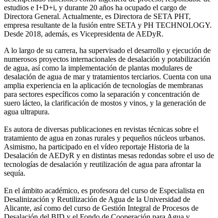
estudios e I+D+i, y durante 20 años ha ocupado el cargo de
Directora General. Actualmente, es Directora de SETA PHT,
empresa resultante de la fusión entre SETA y PH TECHNOLOGY.
Desde 2018, además, es Vicepresidenta de AEDyR.
A lo largo de su carrera, ha supervisado el desarrollo y ejecución de
numerosos
proyectos internacionales de desalación y potabilización
de agua, así como la
implementación de plantas modulares de
desalación de agua de mar y tratamientos
terciarios. Cuenta con una
amplia experiencia en la aplicación de tecnologías de
membranas
para sectores específicos como la separación y concentración de
suero
lácteo, la clarificación de mostos y vinos, y la generación de
agua ultrapura.
Es autora de diversas publicaciones en revistas técnicas sobre el
tratamiento de agua
en zonas rurales y pequeños núcleos urbanos.
Asimismo, ha participado en el vídeo
reportaje Historia de la
Desalación de AEDyR y en distintas mesas redondas sobre el
uso de
tecnologías de desalación y reutilización de agua para afrontar la
sequía.
En el ámbito académico, es profesora del curso de Especialista en
Desalinización y
Reutilización de Agua de la Universidad de
Alicante, así como del curso de Gestión
Integral de Procesos de
Desalación del BID y el Fondo de Cooperación para Agua y