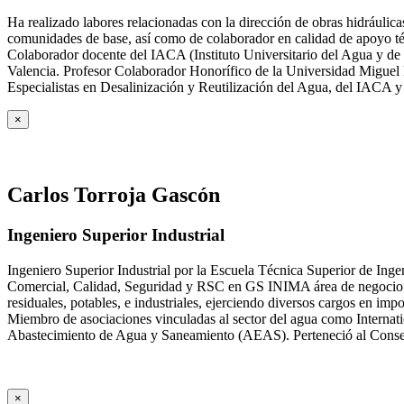
Ha realizado labores relacionadas con la dirección de obras hidrául
comunidades de base, así como de colaborador en calidad de apoyo téc
Colaborador docente del IACA (Instituto Universitario del Agua y de 
Valencia. Profesor Colaborador Honorífico de la Universidad Miguel H
Especialistas en Desalinización y Reutilización del Agua, del IACA 
×
Carlos Torroja Gascón
Ingeniero Superior Industrial
Ingeniero Superior Industrial por la Escuela Técnica Superior de Ing
Comercial, Calidad, Seguridad y RSC en GS INIMA área de negocio de
residuales, potables, e industriales, ejerciendo diversos cargos e
Miembro de asociaciones vinculadas al sector del agua como Internat
Abastecimiento de Agua y Saneamiento (AEAS). Perteneció al Consejo
×