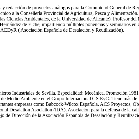
icas y redacción de proyectos análogos para la Comunidad General de R
nico a la Consellería Provincial de Agricultura, Pesca y Alimentación.
las Ciencias Ambientales, de la Universidad de Alicante). Profesor del
ernández de Elche, impartiendo múltiples ponencias y seminarios en dif
y AEDyR ( Asociación Española de Desalación y Reutilización).
enieros Industriales de Sevilla. Especialidad: Mecánica. Promoción 19
 Medio Ambiente en el Grupo Internacional GS EyC. Tiene más de 25 an
n importantes empresas como Babcock-Wilcox Española, ACS Proyectos,
ional Desalation Asociation (IDA), Asociación para la defensa de la
 de Dirección de la Asociación Española de Desalación y Reutiliza