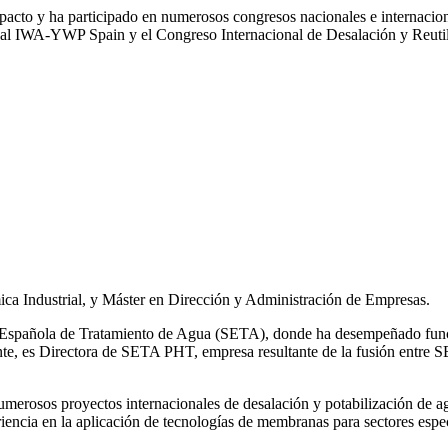
impacto y ha participado en numerosos congresos nacionales e internaci
l IWA‑YWP Spain y el Congreso Internacional de Desalación y Reutil
ca Industrial, y Máster en Dirección y Administración de Empresas.
ad Española de Tratamiento de Agua (SETA), donde ha desempeñado func
mente, es Directora de SETA PHT, empresa resultante de la fusión e
 numerosos
proyectos internacionales de desalación y potabilización de a
iencia en la aplicación de tecnologías de
membranas para sectores espec