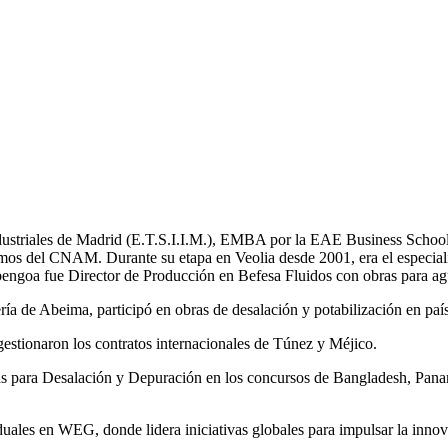
Industriales de Madrid (E.T.S.I.I.M.), EMBA por la EAE Business School
mos del CNAM. Durante su etapa en Veolia desde 2001, era el especial
bengoa fue Director de Producción en Befesa Fluidos con obras para ag
a de Abeima, participó en obras de desalación y potabilización en pa
tionaron los contratos internacionales de Túnez y Méjico.
tas para Desalación y Depuración en los concursos de Bangladesh, 
les en WEG, donde lidera iniciativas globales para impulsar la innovac