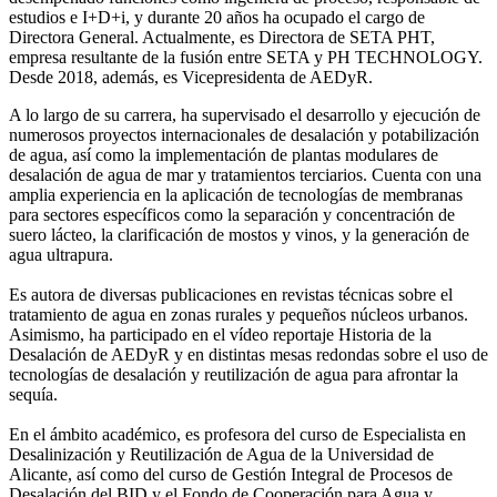
estudios e I+D+i, y durante 20 años ha ocupado el cargo de
Directora General. Actualmente, es Directora de SETA PHT,
empresa resultante de la fusión entre SETA y PH TECHNOLOGY.
Desde 2018, además, es Vicepresidenta de AEDyR.
A lo largo de su carrera, ha supervisado el desarrollo y ejecución de
numerosos
proyectos internacionales de desalación y potabilización
de agua, así como la
implementación de plantas modulares de
desalación de agua de mar y tratamientos
terciarios. Cuenta con una
amplia experiencia en la aplicación de tecnologías de
membranas
para sectores específicos como la separación y concentración de
suero
lácteo, la clarificación de mostos y vinos, y la generación de
agua ultrapura.
Es autora de diversas publicaciones en revistas técnicas sobre el
tratamiento de agua
en zonas rurales y pequeños núcleos urbanos.
Asimismo, ha participado en el vídeo
reportaje Historia de la
Desalación de AEDyR y en distintas mesas redondas sobre el
uso de
tecnologías de desalación y reutilización de agua para afrontar la
sequía.
En el ámbito académico, es profesora del curso de Especialista en
Desalinización y
Reutilización de Agua de la Universidad de
Alicante, así como del curso de Gestión
Integral de Procesos de
Desalación del BID y el Fondo de Cooperación para Agua y