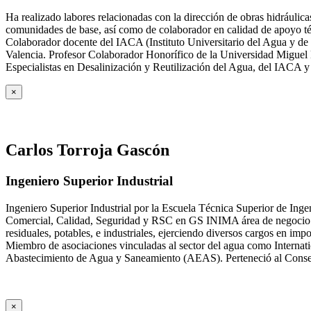
Ha realizado labores relacionadas con la dirección de obras hidrául
comunidades de base, así como de colaborador en calidad de apoyo téc
Colaborador docente del IACA (Instituto Universitario del Agua y de 
Valencia. Profesor Colaborador Honorífico de la Universidad Miguel H
Especialistas en Desalinización y Reutilización del Agua, del IACA 
×
Carlos Torroja Gascón
Ingeniero Superior Industrial
Ingeniero Superior Industrial por la Escuela Técnica Superior de Ing
Comercial, Calidad, Seguridad y RSC en GS INIMA área de negocio de
residuales, potables, e industriales, ejerciendo diversos cargos e
Miembro de asociaciones vinculadas al sector del agua como Internat
Abastecimiento de Agua y Saneamiento (AEAS). Perteneció al Consejo
×