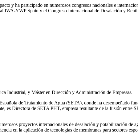
impacto y ha participado en numerosos congresos nacionales e internaci
l IWA‑YWP Spain y el Congreso Internacional de Desalación y Reutil
ca Industrial, y Máster en Dirección y Administración de Empresas.
ad Española de Tratamiento de Agua (SETA), donde ha desempeñado func
mente, es Directora de SETA PHT, empresa resultante de la fusión e
 numerosos
proyectos internacionales de desalación y potabilización de a
iencia en la aplicación de tecnologías de
membranas para sectores espec