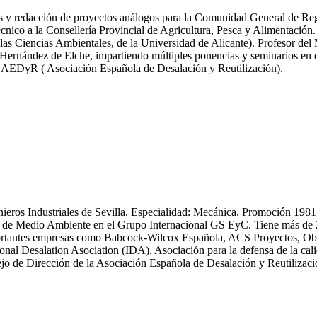
icas y redacción de proyectos análogos para la Comunidad General de R
nico a la Consellería Provincial de Agricultura, Pesca y Alimentación.
las Ciencias Ambientales, de la Universidad de Alicante). Profesor del
ernández de Elche, impartiendo múltiples ponencias y seminarios en dif
y AEDyR ( Asociación Española de Desalación y Reutilización).
enieros Industriales de Sevilla. Especialidad: Mecánica. Promoción 19
 Medio Ambiente en el Grupo Internacional GS EyC. Tiene más de 25 an
n importantes empresas como Babcock-Wilcox Española, ACS Proyectos,
ional Desalation Asociation (IDA), Asociación para la defensa de la
 de Dirección de la Asociación Española de Desalación y Reutiliza