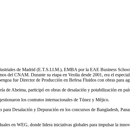
Industriales de Madrid (E.T.S.I.I.M.), EMBA por la EAE Business School
mos del CNAM. Durante su etapa en Veolia desde 2001, era el especial
bengoa fue Director de Producción en Befesa Fluidos con obras para ag
a de Abeima, participó en obras de desalación y potabilización en pa
tionaron los contratos internacionales de Túnez y Méjico.
tas para Desalación y Depuración en los concursos de Bangladesh, 
les en WEG, donde lidera iniciativas globales para impulsar la innovac