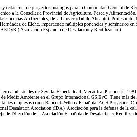
icas y redacción de proyectos análogos para la Comunidad General de R
nico a la Consellería Provincial de Agricultura, Pesca y Alimentación.
las Ciencias Ambientales, de la Universidad de Alicante). Profesor del
ernández de Elche, impartiendo múltiples ponencias y seminarios en dif
y AEDyR ( Asociación Española de Desalación y Reutilización).
enieros Industriales de Sevilla. Especialidad: Mecánica. Promoción 19
 Medio Ambiente en el Grupo Internacional GS EyC. Tiene más de 25 an
n importantes empresas como Babcock-Wilcox Española, ACS Proyectos,
ional Desalation Asociation (IDA), Asociación para la defensa de la
 de Dirección de la Asociación Española de Desalación y Reutiliza