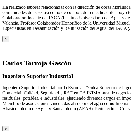
Ha realizado labores relacionadas con la dirección de obras hidrául
comunidades de base, así como de colaborador en calidad de apoyo téc
Colaborador docente del IACA (Instituto Universitario del Agua y de 
Valencia. Profesor Colaborador Honorífico de la Universidad Miguel H
Especialistas en Desalinización y Reutilización del Agua, del IACA 
×
Carlos Torroja Gascón
Ingeniero Superior Industrial
Ingeniero Superior Industrial por la Escuela Técnica Superior de Ing
Comercial, Calidad, Seguridad y RSC en GS INIMA área de negocio de
residuales, potables, e industriales, ejerciendo diversos cargos e
Miembro de asociaciones vinculadas al sector del agua como Internat
Abastecimiento de Agua y Saneamiento (AEAS). Perteneció al Consejo
×