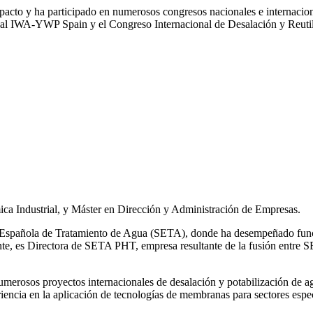
impacto y ha participado en numerosos congresos nacionales e internaci
l IWA‑YWP Spain y el Congreso Internacional de Desalación y Reutil
ca Industrial, y Máster en Dirección y Administración de Empresas.
ad Española de Tratamiento de Agua (SETA), donde ha desempeñado func
mente, es Directora de SETA PHT, empresa resultante de la fusión e
 numerosos
proyectos internacionales de desalación y potabilización de a
iencia en la aplicación de tecnologías de
membranas para sectores espec