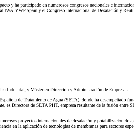
impacto y ha participado en numerosos congresos nacionales e internaci
l IWA‑YWP Spain y el Congreso Internacional de Desalación y Reutil
ca Industrial, y Máster en Dirección y Administración de Empresas.
ad Española de Tratamiento de Agua (SETA), donde ha desempeñado func
mente, es Directora de SETA PHT, empresa resultante de la fusión e
 numerosos
proyectos internacionales de desalación y potabilización de a
iencia en la aplicación de tecnologías de
membranas para sectores espec