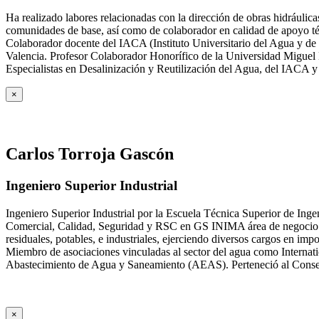
Ha realizado labores relacionadas con la dirección de obras hidrául
comunidades de base, así como de colaborador en calidad de apoyo téc
Colaborador docente del IACA (Instituto Universitario del Agua y de 
Valencia. Profesor Colaborador Honorífico de la Universidad Miguel H
Especialistas en Desalinización y Reutilización del Agua, del IACA 
×
Carlos Torroja Gascón
Ingeniero Superior Industrial
Ingeniero Superior Industrial por la Escuela Técnica Superior de Ing
Comercial, Calidad, Seguridad y RSC en GS INIMA área de negocio de
residuales, potables, e industriales, ejerciendo diversos cargos e
Miembro de asociaciones vinculadas al sector del agua como Internat
Abastecimiento de Agua y Saneamiento (AEAS). Perteneció al Consejo
×