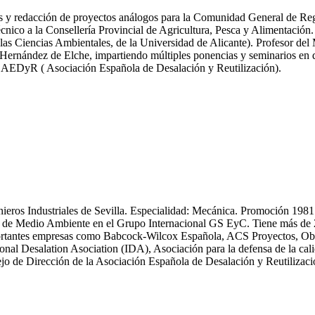
icas y redacción de proyectos análogos para la Comunidad General de R
nico a la Consellería Provincial de Agricultura, Pesca y Alimentación.
las Ciencias Ambientales, de la Universidad de Alicante). Profesor del
ernández de Elche, impartiendo múltiples ponencias y seminarios en dif
y AEDyR ( Asociación Española de Desalación y Reutilización).
enieros Industriales de Sevilla. Especialidad: Mecánica. Promoción 19
 Medio Ambiente en el Grupo Internacional GS EyC. Tiene más de 25 an
n importantes empresas como Babcock-Wilcox Española, ACS Proyectos,
ional Desalation Asociation (IDA), Asociación para la defensa de la
 de Dirección de la Asociación Española de Desalación y Reutiliza