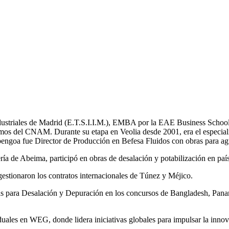
Industriales de Madrid (E.T.S.I.I.M.), EMBA por la EAE Business School
mos del CNAM. Durante su etapa en Veolia desde 2001, era el especial
bengoa fue Director de Producción en Befesa Fluidos con obras para ag
a de Abeima, participó en obras de desalación y potabilización en pa
tionaron los contratos internacionales de Túnez y Méjico.
tas para Desalación y Depuración en los concursos de Bangladesh, 
les en WEG, donde lidera iniciativas globales para impulsar la innovac