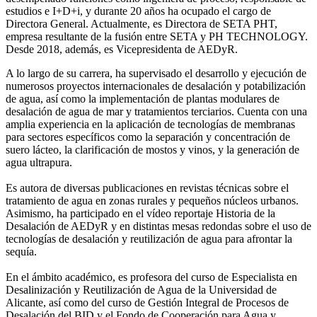
estudios e I+D+i, y durante 20 años ha ocupado el cargo de
Directora General. Actualmente, es Directora de SETA PHT,
empresa resultante de la fusión entre SETA y PH TECHNOLOGY.
Desde 2018, además, es Vicepresidenta de AEDyR.
A lo largo de su carrera, ha supervisado el desarrollo y ejecución de
numerosos
proyectos internacionales de desalación y potabilización
de agua, así como la
implementación de plantas modulares de
desalación de agua de mar y tratamientos
terciarios. Cuenta con una
amplia experiencia en la aplicación de tecnologías de
membranas
para sectores específicos como la separación y concentración de
suero
lácteo, la clarificación de mostos y vinos, y la generación de
agua ultrapura.
Es autora de diversas publicaciones en revistas técnicas sobre el
tratamiento de agua
en zonas rurales y pequeños núcleos urbanos.
Asimismo, ha participado en el vídeo
reportaje Historia de la
Desalación de AEDyR y en distintas mesas redondas sobre el
uso de
tecnologías de desalación y reutilización de agua para afrontar la
sequía.
En el ámbito académico, es profesora del curso de Especialista en
Desalinización y
Reutilización de Agua de la Universidad de
Alicante, así como del curso de Gestión
Integral de Procesos de
Desalación del BID y el Fondo de Cooperación para Agua y