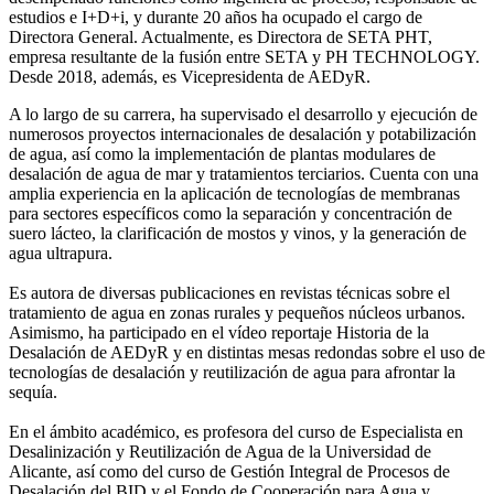
estudios e I+D+i, y durante 20 años ha ocupado el cargo de
Directora General. Actualmente, es Directora de SETA PHT,
empresa resultante de la fusión entre SETA y PH TECHNOLOGY.
Desde 2018, además, es Vicepresidenta de AEDyR.
A lo largo de su carrera, ha supervisado el desarrollo y ejecución de
numerosos
proyectos internacionales de desalación y potabilización
de agua, así como la
implementación de plantas modulares de
desalación de agua de mar y tratamientos
terciarios. Cuenta con una
amplia experiencia en la aplicación de tecnologías de
membranas
para sectores específicos como la separación y concentración de
suero
lácteo, la clarificación de mostos y vinos, y la generación de
agua ultrapura.
Es autora de diversas publicaciones en revistas técnicas sobre el
tratamiento de agua
en zonas rurales y pequeños núcleos urbanos.
Asimismo, ha participado en el vídeo
reportaje Historia de la
Desalación de AEDyR y en distintas mesas redondas sobre el
uso de
tecnologías de desalación y reutilización de agua para afrontar la
sequía.
En el ámbito académico, es profesora del curso de Especialista en
Desalinización y
Reutilización de Agua de la Universidad de
Alicante, así como del curso de Gestión
Integral de Procesos de
Desalación del BID y el Fondo de Cooperación para Agua y