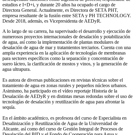
estudios e I+D+i, y durante 20 años ha ocupado el cargo de
Directora General. Actualmente, es Directora de SETA PHT,
empresa resultante de la fusión entre SETA y PH TECHNOLOGY.
Desde 2018, además, es Vicepresidenta de AEDyR.
A lo largo de su carrera, ha supervisado el desarrollo y ejecución de
numerosos
proyectos internacionales de desalación y potabilización
de agua, así como la
implementación de plantas modulares de
desalación de agua de mar y tratamientos
terciarios. Cuenta con una
amplia experiencia en la aplicación de tecnologías de
membranas
para sectores específicos como la separación y concentración de
suero
lácteo, la clarificación de mostos y vinos, y la generación de
agua ultrapura.
Es autora de diversas publicaciones en revistas técnicas sobre el
tratamiento de agua
en zonas rurales y pequeños núcleos urbanos.
Asimismo, ha participado en el vídeo
reportaje Historia de la
Desalación de AEDyR y en distintas mesas redondas sobre el
uso de
tecnologías de desalación y reutilización de agua para afrontar la
sequía.
En el ámbito académico, es profesora del curso de Especialista en
Desalinización y
Reutilización de Agua de la Universidad de
Alicante, así como del curso de Gestión
Integral de Procesos de
Desalación del BID y el Fondo de Cooperación para Agua y