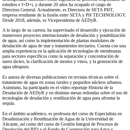
estudios e I+D+i, y durante 20 años ha ocupado el cargo de
Directora General. Actualmente, es Directora de SETA PHT,
empresa resultante de la fusión entre SETA y PH TECHNOLOGY.
Desde 2018, además, es Vicepresidenta de AEDyR.
A lo largo de su carrera, ha supervisado el desarrollo y ejecución de
numerosos
proyectos internacionales de desalación y potabilización
de agua, así como la
implementación de plantas modulares de
desalación de agua de mar y tratamientos
terciarios. Cuenta con una
amplia experiencia en la aplicación de tecnologías de
membranas
para sectores específicos como la separación y concentración de
suero
lácteo, la clarificación de mostos y vinos, y la generación de
agua ultrapura.
Es autora de diversas publicaciones en revistas técnicas sobre el
tratamiento de agua
en zonas rurales y pequeños núcleos urbanos.
Asimismo, ha participado en el vídeo
reportaje Historia de la
Desalación de AEDyR y en distintas mesas redondas sobre el
uso de
tecnologías de desalación y reutilización de agua para afrontar la
sequía.
En el ámbito académico, es profesora del curso de Especialista en
Desalinización y
Reutilización de Agua de la Universidad de
Alicante, así como del curso de Gestión
Integral de Procesos de
Desalación del BID y el Fondo de Cooperación para Agua y