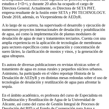
estudios e I+D+i, y durante 20 años ha ocupado el cargo de
Directora General. Actualmente, es Directora de SETA PHT,
empresa resultante de la fusión entre SETA y PH TECHNOLOGY.
Desde 2018, además, es Vicepresidenta de AEDyR.
A lo largo de su carrera, ha supervisado el desarrollo y ejecución de
numerosos
proyectos internacionales de desalación y potabilización
de agua, así como la
implementación de plantas modulares de
desalación de agua de mar y tratamientos
terciarios. Cuenta con una
amplia experiencia en la aplicación de tecnologías de
membranas
para sectores específicos como la separación y concentración de
suero
lácteo, la clarificación de mostos y vinos, y la generación de
agua ultrapura.
Es autora de diversas publicaciones en revistas técnicas sobre el
tratamiento de agua
en zonas rurales y pequeños núcleos urbanos.
Asimismo, ha participado en el vídeo
reportaje Historia de la
Desalación de AEDyR y en distintas mesas redondas sobre el
uso de
tecnologías de desalación y reutilización de agua para afrontar la
sequía.
En el ámbito académico, es profesora del curso de Especialista en
Desalinización y
Reutilización de Agua de la Universidad de
Alicante, así como del curso de Gestión
Integral de Procesos de
Desalación del BID y el Fondo de Cooperación para Agua y