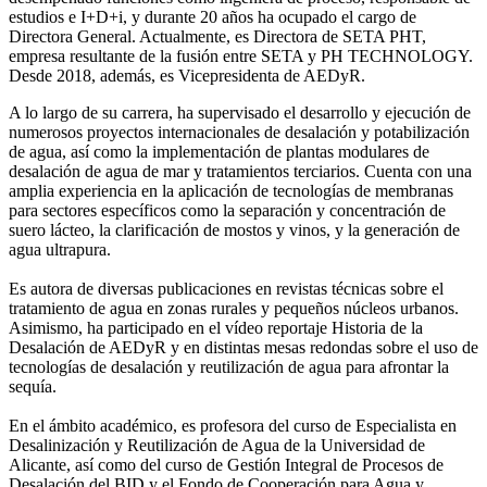
estudios e I+D+i, y durante 20 años ha ocupado el cargo de
Directora General. Actualmente, es Directora de SETA PHT,
empresa resultante de la fusión entre SETA y PH TECHNOLOGY.
Desde 2018, además, es Vicepresidenta de AEDyR.
A lo largo de su carrera, ha supervisado el desarrollo y ejecución de
numerosos
proyectos internacionales de desalación y potabilización
de agua, así como la
implementación de plantas modulares de
desalación de agua de mar y tratamientos
terciarios. Cuenta con una
amplia experiencia en la aplicación de tecnologías de
membranas
para sectores específicos como la separación y concentración de
suero
lácteo, la clarificación de mostos y vinos, y la generación de
agua ultrapura.
Es autora de diversas publicaciones en revistas técnicas sobre el
tratamiento de agua
en zonas rurales y pequeños núcleos urbanos.
Asimismo, ha participado en el vídeo
reportaje Historia de la
Desalación de AEDyR y en distintas mesas redondas sobre el
uso de
tecnologías de desalación y reutilización de agua para afrontar la
sequía.
En el ámbito académico, es profesora del curso de Especialista en
Desalinización y
Reutilización de Agua de la Universidad de
Alicante, así como del curso de Gestión
Integral de Procesos de
Desalación del BID y el Fondo de Cooperación para Agua y