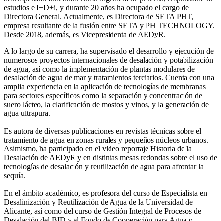
estudios e I+D+i, y durante 20 años ha ocupado el cargo de
Directora General. Actualmente, es Directora de SETA PHT,
empresa resultante de la fusión entre SETA y PH TECHNOLOGY.
Desde 2018, además, es Vicepresidenta de AEDyR.
A lo largo de su carrera, ha supervisado el desarrollo y ejecución de
numerosos
proyectos internacionales de desalación y potabilización
de agua, así como la
implementación de plantas modulares de
desalación de agua de mar y tratamientos
terciarios. Cuenta con una
amplia experiencia en la aplicación de tecnologías de
membranas
para sectores específicos como la separación y concentración de
suero
lácteo, la clarificación de mostos y vinos, y la generación de
agua ultrapura.
Es autora de diversas publicaciones en revistas técnicas sobre el
tratamiento de agua
en zonas rurales y pequeños núcleos urbanos.
Asimismo, ha participado en el vídeo
reportaje Historia de la
Desalación de AEDyR y en distintas mesas redondas sobre el
uso de
tecnologías de desalación y reutilización de agua para afrontar la
sequía.
En el ámbito académico, es profesora del curso de Especialista en
Desalinización y
Reutilización de Agua de la Universidad de
Alicante, así como del curso de Gestión
Integral de Procesos de
Desalación del BID y el Fondo de Cooperación para Agua y