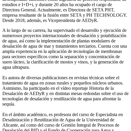
estudios e I+D+i, y durante 20 años ha ocupado el cargo de
Directora General. Actualmente, es Directora de SETA PHT,
empresa resultante de la fusión entre SETA y PH TECHNOLOGY.
Desde 2018, además, es Vicepresidenta de AEDyR.
A lo largo de su carrera, ha supervisado el desarrollo y ejecución de
numerosos
proyectos internacionales de desalación y potabilización
de agua, así como la
implementación de plantas modulares de
desalación de agua de mar y tratamientos
terciarios. Cuenta con una
amplia experiencia en la aplicación de tecnologías de
membranas
para sectores específicos como la separación y concentración de
suero
lácteo, la clarificación de mostos y vinos, y la generación de
agua ultrapura.
Es autora de diversas publicaciones en revistas técnicas sobre el
tratamiento de agua
en zonas rurales y pequeños núcleos urbanos.
Asimismo, ha participado en el vídeo
reportaje Historia de la
Desalación de AEDyR y en distintas mesas redondas sobre el
uso de
tecnologías de desalación y reutilización de agua para afrontar la
sequía.
En el ámbito académico, es profesora del curso de Especialista en
Desalinización y
Reutilización de Agua de la Universidad de
Alicante, así como del curso de Gestión
Integral de Procesos de
Desalación del BID y el Fondo de Cooperación para Agua y