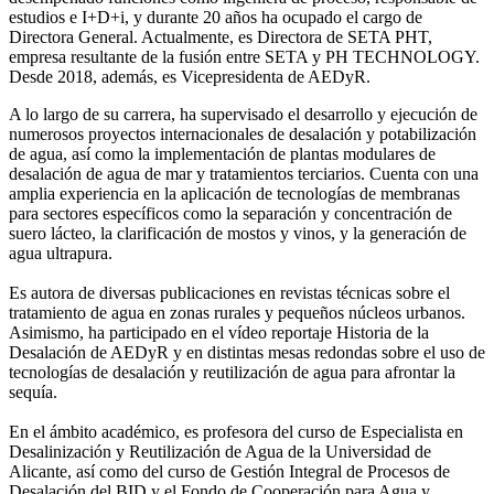
estudios e I+D+i, y durante 20 años ha ocupado el cargo de
Directora General. Actualmente, es Directora de SETA PHT,
empresa resultante de la fusión entre SETA y PH TECHNOLOGY.
Desde 2018, además, es Vicepresidenta de AEDyR.
A lo largo de su carrera, ha supervisado el desarrollo y ejecución de
numerosos
proyectos internacionales de desalación y potabilización
de agua, así como la
implementación de plantas modulares de
desalación de agua de mar y tratamientos
terciarios. Cuenta con una
amplia experiencia en la aplicación de tecnologías de
membranas
para sectores específicos como la separación y concentración de
suero
lácteo, la clarificación de mostos y vinos, y la generación de
agua ultrapura.
Es autora de diversas publicaciones en revistas técnicas sobre el
tratamiento de agua
en zonas rurales y pequeños núcleos urbanos.
Asimismo, ha participado en el vídeo
reportaje Historia de la
Desalación de AEDyR y en distintas mesas redondas sobre el
uso de
tecnologías de desalación y reutilización de agua para afrontar la
sequía.
En el ámbito académico, es profesora del curso de Especialista en
Desalinización y
Reutilización de Agua de la Universidad de
Alicante, así como del curso de Gestión
Integral de Procesos de
Desalación del BID y el Fondo de Cooperación para Agua y