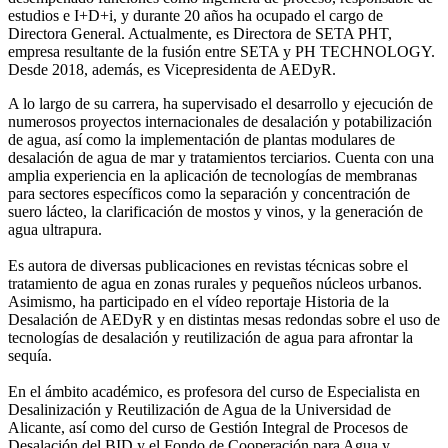
estudios e I+D+i, y durante 20 años ha ocupado el cargo de
Directora General. Actualmente, es Directora de SETA PHT,
empresa resultante de la fusión entre SETA y PH TECHNOLOGY.
Desde 2018, además, es Vicepresidenta de AEDyR.
A lo largo de su carrera, ha supervisado el desarrollo y ejecución de
numerosos
proyectos internacionales de desalación y potabilización
de agua, así como la
implementación de plantas modulares de
desalación de agua de mar y tratamientos
terciarios. Cuenta con una
amplia experiencia en la aplicación de tecnologías de
membranas
para sectores específicos como la separación y concentración de
suero
lácteo, la clarificación de mostos y vinos, y la generación de
agua ultrapura.
Es autora de diversas publicaciones en revistas técnicas sobre el
tratamiento de agua
en zonas rurales y pequeños núcleos urbanos.
Asimismo, ha participado en el vídeo
reportaje Historia de la
Desalación de AEDyR y en distintas mesas redondas sobre el
uso de
tecnologías de desalación y reutilización de agua para afrontar la
sequía.
En el ámbito académico, es profesora del curso de Especialista en
Desalinización y
Reutilización de Agua de la Universidad de
Alicante, así como del curso de Gestión
Integral de Procesos de
Desalación del BID y el Fondo de Cooperación para Agua y