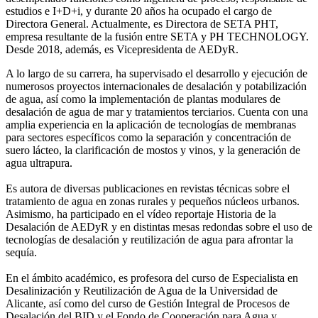
estudios e I+D+i, y durante 20 años ha ocupado el cargo de
Directora General. Actualmente, es Directora de SETA PHT,
empresa resultante de la fusión entre SETA y PH TECHNOLOGY.
Desde 2018, además, es Vicepresidenta de AEDyR.
A lo largo de su carrera, ha supervisado el desarrollo y ejecución de
numerosos
proyectos internacionales de desalación y potabilización
de agua, así como la
implementación de plantas modulares de
desalación de agua de mar y tratamientos
terciarios. Cuenta con una
amplia experiencia en la aplicación de tecnologías de
membranas
para sectores específicos como la separación y concentración de
suero
lácteo, la clarificación de mostos y vinos, y la generación de
agua ultrapura.
Es autora de diversas publicaciones en revistas técnicas sobre el
tratamiento de agua
en zonas rurales y pequeños núcleos urbanos.
Asimismo, ha participado en el vídeo
reportaje Historia de la
Desalación de AEDyR y en distintas mesas redondas sobre el
uso de
tecnologías de desalación y reutilización de agua para afrontar la
sequía.
En el ámbito académico, es profesora del curso de Especialista en
Desalinización y
Reutilización de Agua de la Universidad de
Alicante, así como del curso de Gestión
Integral de Procesos de
Desalación del BID y el Fondo de Cooperación para Agua y