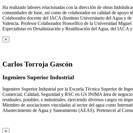
Ha realizado labores relacionadas con la dirección de obras hidrául
comunidades de base, así como de colaborador en calidad de apoyo téc
Colaborador docente del IACA (Instituto Universitario del Agua y de 
Valencia. Profesor Colaborador Honorífico de la Universidad Miguel H
Especialistas en Desalinización y Reutilización del Agua, del IACA 
×
Carlos Torroja Gascón
Ingeniero Superior Industrial
Ingeniero Superior Industrial por la Escuela Técnica Superior de Ing
Comercial, Calidad, Seguridad y RSC en GS INIMA área de negocio de
residuales, potables, e industriales, ejerciendo diversos cargos e
Miembro de asociaciones vinculadas al sector del agua como Internat
Abastecimiento de Agua y Saneamiento (AEAS). Perteneció al Consejo
×