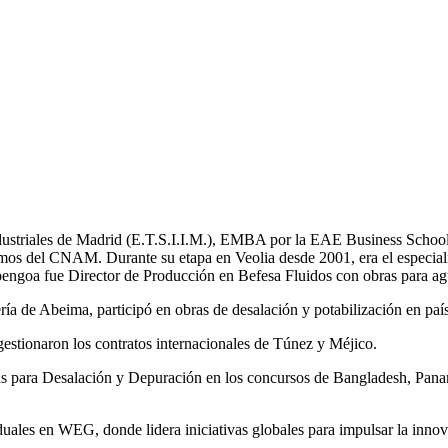
Industriales de Madrid (E.T.S.I.I.M.), EMBA por la EAE Business School
mos del CNAM. Durante su etapa en Veolia desde 2001, era el especial
bengoa fue Director de Producción en Befesa Fluidos con obras para ag
a de Abeima, participó en obras de desalación y potabilización en pa
tionaron los contratos internacionales de Túnez y Méjico.
tas para Desalación y Depuración en los concursos de Bangladesh, 
les en WEG, donde lidera iniciativas globales para impulsar la innovac