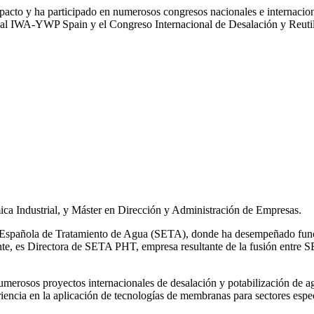
impacto y ha participado en numerosos congresos nacionales e internaci
l IWA‑YWP Spain y el Congreso Internacional de Desalación y Reutil
ca Industrial, y Máster en Dirección y Administración de Empresas.
ad Española de Tratamiento de Agua (SETA), donde ha desempeñado func
mente, es Directora de SETA PHT, empresa resultante de la fusión e
 numerosos
proyectos internacionales de desalación y potabilización de a
iencia en la aplicación de tecnologías de
membranas para sectores espec