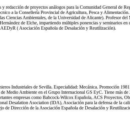
icas y redacción de proyectos análogos para la Comunidad General de R
nico a la Consellería Provincial de Agricultura, Pesca y Alimentación.
las Ciencias Ambientales, de la Universidad de Alicante). Profesor del
ernández de Elche, impartiendo múltiples ponencias y seminarios en dif
y AEDyR ( Asociación Española de Desalación y Reutilización).
enieros Industriales de Sevilla. Especialidad: Mecánica. Promoción 19
 Medio Ambiente en el Grupo Internacional GS EyC. Tiene más de 25 an
n importantes empresas como Babcock-Wilcox Española, ACS Proyectos,
ional Desalation Asociation (IDA), Asociación para la defensa de la
 de Dirección de la Asociación Española de Desalación y Reutiliza