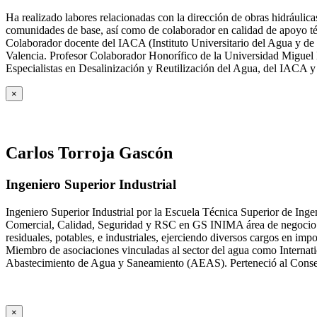
Ha realizado labores relacionadas con la dirección de obras hidrául
comunidades de base, así como de colaborador en calidad de apoyo téc
Colaborador docente del IACA (Instituto Universitario del Agua y de 
Valencia. Profesor Colaborador Honorífico de la Universidad Miguel H
Especialistas en Desalinización y Reutilización del Agua, del IACA 
×
Carlos Torroja Gascón
Ingeniero Superior Industrial
Ingeniero Superior Industrial por la Escuela Técnica Superior de Ing
Comercial, Calidad, Seguridad y RSC en GS INIMA área de negocio de
residuales, potables, e industriales, ejerciendo diversos cargos e
Miembro de asociaciones vinculadas al sector del agua como Internat
Abastecimiento de Agua y Saneamiento (AEAS). Perteneció al Consejo
×