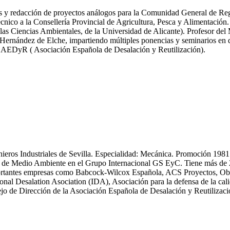
icas y redacción de proyectos análogos para la Comunidad General de R
nico a la Consellería Provincial de Agricultura, Pesca y Alimentación.
las Ciencias Ambientales, de la Universidad de Alicante). Profesor del
ernández de Elche, impartiendo múltiples ponencias y seminarios en dif
y AEDyR ( Asociación Española de Desalación y Reutilización).
enieros Industriales de Sevilla. Especialidad: Mecánica. Promoción 19
 Medio Ambiente en el Grupo Internacional GS EyC. Tiene más de 25 an
n importantes empresas como Babcock-Wilcox Española, ACS Proyectos,
ional Desalation Asociation (IDA), Asociación para la defensa de la
 de Dirección de la Asociación Española de Desalación y Reutiliza