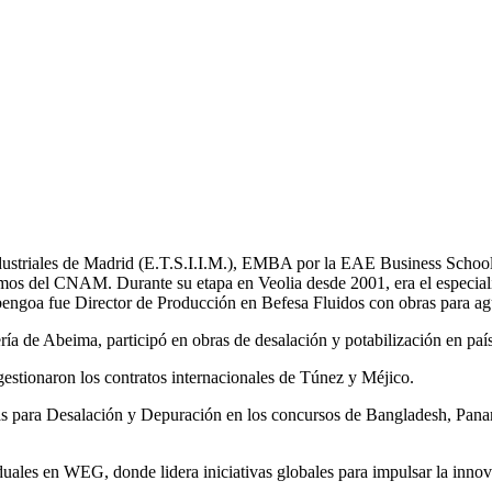
Industriales de Madrid (E.T.S.I.I.M.), EMBA por la EAE Business School
mos del CNAM. Durante su etapa en Veolia desde 2001, era el especial
bengoa fue Director de Producción en Befesa Fluidos con obras para ag
a de Abeima, participó en obras de desalación y potabilización en pa
tionaron los contratos internacionales de Túnez y Méjico.
tas para Desalación y Depuración en los concursos de Bangladesh, 
les en WEG, donde lidera iniciativas globales para impulsar la innovac