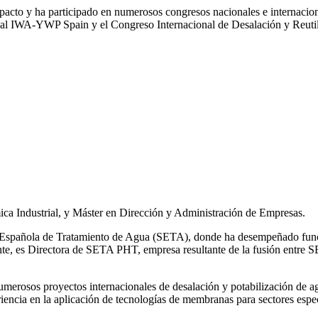
impacto y ha participado en numerosos congresos nacionales e internaci
l IWA‑YWP Spain y el Congreso Internacional de Desalación y Reutil
ca Industrial, y Máster en Dirección y Administración de Empresas.
ad Española de Tratamiento de Agua (SETA), donde ha desempeñado func
mente, es Directora de SETA PHT, empresa resultante de la fusión e
 numerosos
proyectos internacionales de desalación y potabilización de a
iencia en la aplicación de tecnologías de
membranas para sectores espec