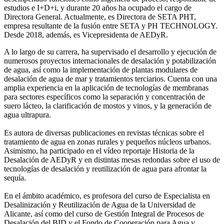
estudios e I+D+i, y durante 20 años ha ocupado el cargo de
Directora General. Actualmente, es Directora de SETA PHT,
empresa resultante de la fusión entre SETA y PH TECHNOLOGY.
Desde 2018, además, es Vicepresidenta de AEDyR.
A lo largo de su carrera, ha supervisado el desarrollo y ejecución de
numerosos
proyectos internacionales de desalación y potabilización
de agua, así como la
implementación de plantas modulares de
desalación de agua de mar y tratamientos
terciarios. Cuenta con una
amplia experiencia en la aplicación de tecnologías de
membranas
para sectores específicos como la separación y concentración de
suero
lácteo, la clarificación de mostos y vinos, y la generación de
agua ultrapura.
Es autora de diversas publicaciones en revistas técnicas sobre el
tratamiento de agua
en zonas rurales y pequeños núcleos urbanos.
Asimismo, ha participado en el vídeo
reportaje Historia de la
Desalación de AEDyR y en distintas mesas redondas sobre el
uso de
tecnologías de desalación y reutilización de agua para afrontar la
sequía.
En el ámbito académico, es profesora del curso de Especialista en
Desalinización y
Reutilización de Agua de la Universidad de
Alicante, así como del curso de Gestión
Integral de Procesos de
Desalación del BID y el Fondo de Cooperación para Agua y