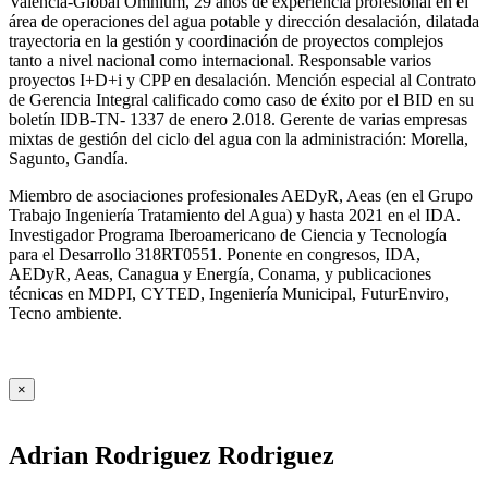
Valencia-Global Omnium, 29 años de experiencia profesional en el
área de operaciones del agua potable y dirección desalación, dilatada
trayectoria en la gestión y coordinación de proyectos complejos
tanto a nivel nacional como internacional. Responsable varios
proyectos I+D+i y CPP en desalación. Mención especial al Contrato
de Gerencia Integral calificado como caso de éxito por el BID en su
boletín IDB-TN- 1337 de enero 2.018. Gerente de varias empresas
mixtas de gestión del ciclo del agua con la administración: Morella,
Sagunto, Gandía.
Miembro de asociaciones profesionales AEDyR, Aeas (en el Grupo
Trabajo Ingeniería Tratamiento del Agua) y hasta 2021 en el IDA.
Investigador Programa Iberoamericano de Ciencia y Tecnología
para el Desarrollo 318RT0551. Ponente en congresos, IDA,
AEDyR, Aeas, Canagua y Energía, Conama, y publicaciones
técnicas en MDPI, CYTED, Ingeniería Municipal, FuturEnviro,
Tecno ambiente.
×
Adrian Rodriguez Rodriguez