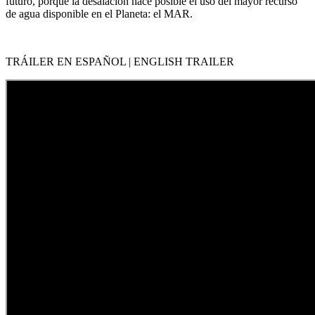
futuro, porque la desalación hace posible el uso del mayor recurso
de agua disponible en el Planeta: el MAR.
TRÁILER EN ESPAÑOL |
ENGLISH TRAILER