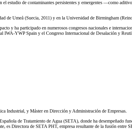
a en el estudio de contaminantes persistentes y emergentes —como aditiv
rsidad de Umeå (Suecia, 2011) y en la Universidad de Birmingham (Rei
impacto y ha participado en numerosos congresos nacionales e internaci
l IWA‑YWP Spain y el Congreso Internacional de Desalación y Reutil
ca Industrial, y Máster en Dirección y Administración de Empresas.
ad Española de Tratamiento de Agua (SETA), donde ha desempeñado func
mente, es Directora de SETA PHT, empresa resultante de la fusión e