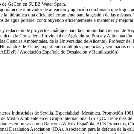
ro de GeCon en SUEZ Water Spain.
gonómico e innovador de aireación y agitación combinada que logra, ac
de la hidráulica una eficiente herramienta para la gestión de las mi
s de agua potable, contribuyendo eficientemente a mantener y mejorar 
icas y redacción de proyectos análogos para la Comunidad General de R
nico a la Consellería Provincial de Agricultura, Pesca y Alimentación.
las Ciencias Ambientales, de la Universidad de Alicante). Profesor del
ernández de Elche, impartiendo múltiples ponencias y seminarios en dif
y AEDyR ( Asociación Española de Desalación y Reutilización).
enieros Industriales de Sevilla. Especialidad: Mecánica. Promoción 19
 Medio Ambiente en el Grupo Internacional GS EyC. Tiene más de 25 an
n importantes empresas como Babcock-Wilcox Española, ACS Proyectos,
ional Desalation Asociation (IDA), Asociación para la defensa de la