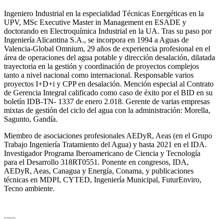
Ingeniero Industrial en la especialidad Técnicas Energéticas en la
UPV, MSc Executive Master in Management en ESADE y
doctorando en Electroquímica Industrial en la UA. Tras su paso por
Ingeniería Alicantina S.A., se incorpora en 1994 a Aguas de
Valencia-Global Omnium, 29 años de experiencia profesional en el
área de operaciones del agua potable y dirección desalación, dilatada
trayectoria en la gestión y coordinación de proyectos complejos
tanto a nivel nacional como internacional. Responsable varios
proyectos I+D+i y CPP en desalación. Mención especial al Contrato
de Gerencia Integral calificado como caso de éxito por el BID en su
boletín IDB-TN- 1337 de enero 2.018. Gerente de varias empresas
mixtas de gestión del ciclo del agua con la administración: Morella,
Sagunto, Gandía.
Miembro de asociaciones profesionales AEDyR, Aeas (en el Grupo
Trabajo Ingeniería Tratamiento del Agua) y hasta 2021 en el IDA.
Investigador Programa Iberoamericano de Ciencia y Tecnología
para el Desarrollo 318RT0551. Ponente en congresos, IDA,
AEDyR, Aeas, Canagua y Energía, Conama, y publicaciones
técnicas en MDPI, CYTED, Ingeniería Municipal, FuturEnviro,
Tecno ambiente.