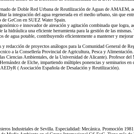
 ordenado de Doble Red Urbana de Reutilización de Aguas de AMAEM, ad
itar la integración del agua regenerada en el medio urbano, sin que ent
ro de GeCon en SUEZ Water Spain.
gonómico e innovador de aireación y agitación combinada que logra, ac
de la hidráulica una eficiente herramienta para la gestión de las mi
s de agua potable, contribuyendo eficientemente a mantener y mejorar 
icas y redacción de proyectos análogos para la Comunidad General de R
nico a la Consellería Provincial de Agricultura, Pesca y Alimentación.
las Ciencias Ambientales, de la Universidad de Alicante). Profesor del
ernández de Elche, impartiendo múltiples ponencias y seminarios en dif
y AEDyR ( Asociación Española de Desalación y Reutilización).
enieros Industriales de Sevilla. Especialidad: Mecánica. Promoción 19