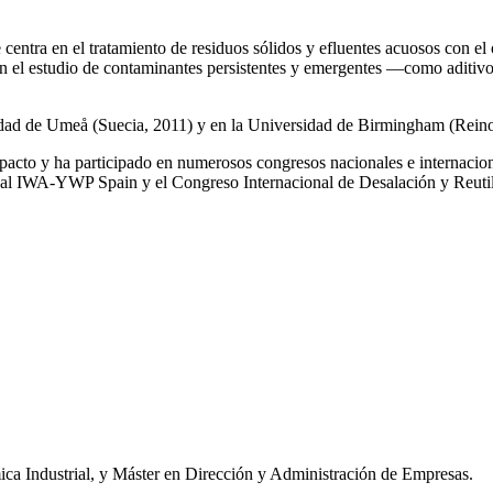
e centra en el tratamiento de residuos sólidos y efluentes acuosos con el
a en el estudio de contaminantes persistentes y emergentes —como aditiv
rsidad de Umeå (Suecia, 2011) y en la Universidad de Birmingham (Rei
impacto y ha participado en numerosos congresos nacionales e internaci
l IWA‑YWP Spain y el Congreso Internacional de Desalación y Reutil
ca Industrial, y Máster en Dirección y Administración de Empresas.