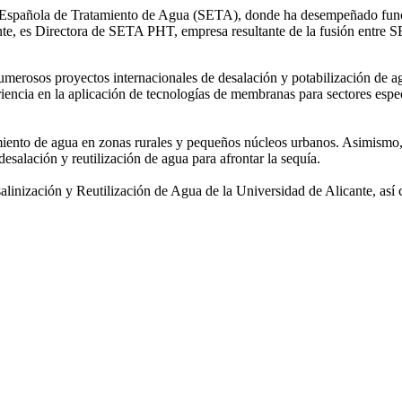
ad Española de Tratamiento de Agua (SETA), donde ha desempeñado func
mente, es Directora de SETA PHT, empresa resultante de la fusión e
 numerosos
proyectos internacionales de desalación y potabilización de a
iencia en la aplicación de tecnologías de
membranas para sectores espec
amiento de agua
en zonas rurales y pequeños núcleos urbanos. Asimismo,
desalación y reutilización de agua para afrontar la sequía.
salinización y
Reutilización de Agua de la Universidad de Alicante, así