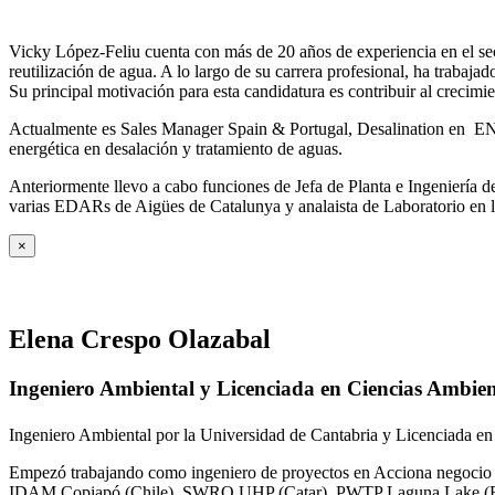
Vicky López-Feliu cuenta con más de 20 años de experiencia en el sect
reutilización de agua. A lo largo de su carrera profesional, ha trabajad
Su principal motivación para esta candidatura es contribuir al crecim
Actualmente es Sales Manager Spain & Portugal, Desalination en ENE
energética en desalación y tratamiento de aguas.
Anteriormente llevo a cabo funciones de Jefa de Planta e Ingeniería
varias EDARs de Aigües de Catalunya y analaista de Laboratorio en 
×
Elena Crespo Olazabal
Ingeniero Ambiental y Licenciada en Ciencias Ambien
Ingeniero Ambiental por la Universidad de Cantabria y Licenciada en
Empezó trabajando como ingeniero de proyectos en Acciona negocio A
IDAM Copiapó (Chile), SWRO UHP (Catar), PWTP Laguna Lake (F