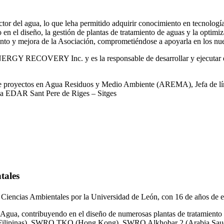
or del agua, lo que leha permitido adquirir conocimiento en tecnologías
o en el diseño, la gestión de plantas de tratamiento de aguas y la optimiz
iento y mejora de la Asociación, comprometiéndose a apoyarla en los nue
RGY RECOVERY Inc. y es la responsable de desarrollar y ejecutar est
 de proyectos en Agua Residuos y Medio Ambiente (AREMA), Jefa de lín
la EDAR Sant Pere de Riges – Sitges
tales
 Ciencias Ambientales por la Universidad de León, con 16 de años de e
gua, contribuyendo en el diseño de numerosas plantas de tratamiento 
ilipinas), SWRO TKO (Hong Kong), SWRO Alkhobar 2 (Arabia Saud