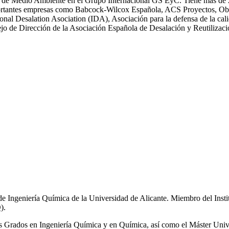
 Medio Ambiente en el Grupo Internacional GS EyC. Tiene más de 25 an
n importantes empresas como Babcock-Wilcox Española, ACS Proyectos,
ional Desalation Asociation (IDA), Asociación para la defensa de la
 de Dirección de la Asociación Española de Desalación y Reutiliza
de Ingeniería Química de la Universidad de Alicante. Miembro del Inst
).
los Grados en Ingeniería Química y en Química, así como el Máster Univ