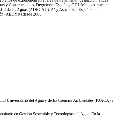
̃os de experiencia en el área de tratamiento: desalación, aguas
 Obras y Construcciones, Degremont España y OHL Medio Ambiente.
 calidad de las Aguas (ADECAGUA) y Asociación Española de
ción (AEDYR) desde 2008.
ituto Universitario del Agua y de las Ciencias Ambientales (IUACA) y
ersitario en Gestión Sostenible y Tecnologías del Agua. En la