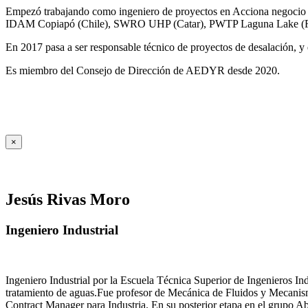
Empezó trabajando como ingeniero de proyectos en Acciona negocio A
IDAM Copiapó (Chile), SWRO UHP (Catar), PWTP Laguna Lake (F
En 2017 pasa a ser responsable técnico de proyectos de desalación, y e
Es miembro del Consejo de Dirección de AEDYR desde 2020.
×
Jesús Rivas Moro
Ingeniero Industrial
Ingeniero Industrial por la Escuela Técnica Superior de Ingenieros 
tratamiento de aguas.Fue profesor de Mecánica de Fluidos y Mecanis
Contract Manager para Industria. En su posterior etapa en el grupo A