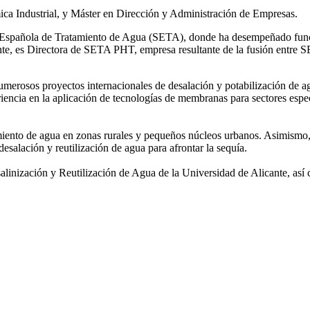
ca Industrial, y Máster en Dirección y Administración de Empresas.
ad Española de Tratamiento de Agua (SETA), donde ha desempeñado func
mente, es Directora de SETA PHT, empresa resultante de la fusión e
 numerosos
proyectos internacionales de desalación y potabilización de a
iencia en la aplicación de tecnologías de
membranas para sectores espec
amiento de agua
en zonas rurales y pequeños núcleos urbanos. Asimismo,
desalación y reutilización de agua para afrontar la sequía.
salinización y
Reutilización de Agua de la Universidad de Alicante, así