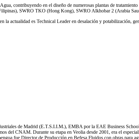
gua, contribuyendo en el diseño de numerosas plantas de tratamiento 
ilipinas), SWRO TKO (Hong Kong), SWRO Alkhobar 2 (Arabia Saud
n la actualidad es Technical Leader en desalación y potabilización, ger
Industriales de Madrid (E.T.S.I.I.M.), EMBA por la EAE Business School
mos del CNAM. Durante su etapa en Veolia desde 2001, era el especial
bengoa fue Director de Producción en Befesa Fluidos con obras para ag