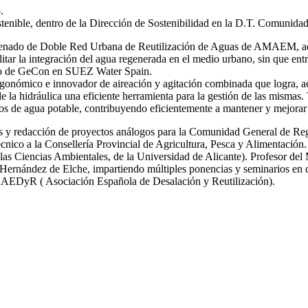
.
stenible, dentro de la Dirección de Sostenibilidad en la D.T. Comunida
 ordenado de Doble Red Urbana de Reutilización de Aguas de AMAEM, ad
itar la integración del agua regenerada en el medio urbano, sin que ent
ro de GeCon en SUEZ Water Spain.
gonómico e innovador de aireación y agitación combinada que logra, ac
de la hidráulica una eficiente herramienta para la gestión de las mi
s de agua potable, contribuyendo eficientemente a mantener y mejorar 
icas y redacción de proyectos análogos para la Comunidad General de R
nico a la Consellería Provincial de Agricultura, Pesca y Alimentación.
las Ciencias Ambientales, de la Universidad de Alicante). Profesor del
ernández de Elche, impartiendo múltiples ponencias y seminarios en dif
y AEDyR ( Asociación Española de Desalación y Reutilización).