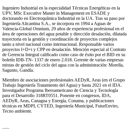
Ingeniero Industrial en la especialidad Técnicas Energéticas en la
UPV, MSc Executive Master in Management en ESADE y
doctorando en Electroquímica Industrial en la UA. Tras su paso por
Ingeniería Alicantina S.A., se incorpora en 1994 a Aguas de
Valencia-Global Omnium, 29 años de experiencia profesional en el
área de operaciones del agua potable y dirección desalación, dilatada
trayectoria en la gestión y coordinación de proyectos complejos
tanto a nivel nacional como internacional. Responsable varios
proyectos I+D+i y CPP en desalación. Mención especial al Contrato
de Gerencia Integral calificado como caso de éxito por el BID en su
boletín IDB-TN- 1337 de enero 2.018. Gerente de varias empresas
mixtas de gestión del ciclo del agua con la administración: Morella,
Sagunto, Gandía.
Miembro de asociaciones profesionales AEDyR, Aeas (en el Grupo
Trabajo Ingeniería Tratamiento del Agua) y hasta 2021 en el IDA.
Investigador Programa Iberoamericano de Ciencia y Tecnología
para el Desarrollo 318RT0551. Ponente en congresos, IDA,
AEDyR, Aeas, Canagua y Energía, Conama, y publicaciones
técnicas en MDPI, CYTED, Ingeniería Municipal, FuturEnviro,
Tecno ambiente.