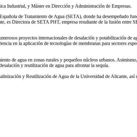
ca Industrial, y Máster en Dirección y Administración de Empresas.
ad Española de Tratamiento de Agua (SETA), donde ha desempeñado func
mente, es Directora de SETA PHT, empresa resultante de la fusión e
 numerosos
proyectos internacionales de desalación y potabilización de a
iencia en la aplicación de tecnologías de
membranas para sectores espec
amiento de agua
en zonas rurales y pequeños núcleos urbanos. Asimismo,
desalación y reutilización de agua para afrontar la sequía.
salinización y
Reutilización de Agua de la Universidad de Alicante, así