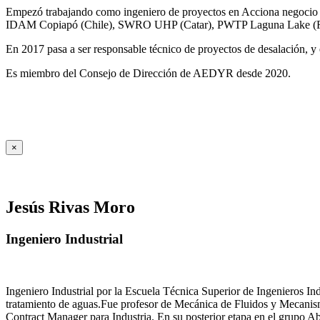
Empezó trabajando como ingeniero de proyectos en Acciona negocio A
IDAM Copiapó (Chile), SWRO UHP (Catar), PWTP Laguna Lake (F
En 2017 pasa a ser responsable técnico de proyectos de desalación, y e
Es miembro del Consejo de Dirección de AEDYR desde 2020.
×
Jesús Rivas Moro
Ingeniero Industrial
Ingeniero Industrial por la Escuela Técnica Superior de Ingenieros 
tratamiento de aguas.Fue profesor de Mecánica de Fluidos y Mecanis
Contract Manager para Industria. En su posterior etapa en el grupo A