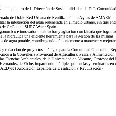
.
stenible, dentro de la Dirección de Sostenibilidad en la D.T. Comunida
 ordenado de Doble Red Urbana de Reutilización de Aguas de AMAEM, ad
itar la integración del agua regenerada en el medio urbano, sin que ent
ro de GeCon en SUEZ Water Spain.
gonómico e innovador de aireación y agitación combinada que logra, ac
de la hidráulica una eficiente herramienta para la gestión de las mi
s de agua potable, contribuyendo eficientemente a mantener y mejorar 
icas y redacción de proyectos análogos para la Comunidad General de R
nico a la Consellería Provincial de Agricultura, Pesca y Alimentación.
las Ciencias Ambientales, de la Universidad de Alicante). Profesor del
ernández de Elche, impartiendo múltiples ponencias y seminarios en dif
y AEDyR ( Asociación Española de Desalación y Reutilización).