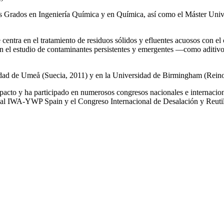
los Grados en Ingeniería Química y en Química, así como el Máster Univ
e centra en el tratamiento de residuos sólidos y efluentes acuosos con el
a en el estudio de contaminantes persistentes y emergentes —como aditiv
rsidad de Umeå (Suecia, 2011) y en la Universidad de Birmingham (Rei
impacto y ha participado en numerosos congresos nacionales e internaci
l IWA‑YWP Spain y el Congreso Internacional de Desalación y Reutil