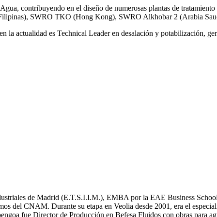
gua, contribuyendo en el diseño de numerosas plantas de tratamiento 
ilipinas), SWRO TKO (Hong Kong), SWRO Alkhobar 2 (Arabia Saud
n la actualidad es Technical Leader en desalación y potabilización, ger
Industriales de Madrid (E.T.S.I.I.M.), EMBA por la EAE Business School
mos del CNAM. Durante su etapa en Veolia desde 2001, era el especial
bengoa fue Director de Producción en Befesa Fluidos con obras para ag