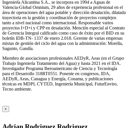
Ingeniería Alicantina S.A., se incorpora en 1994 a Aguas de
Valencia-Global Omnium, 29 años de experiencia profesional en el
área de operaciones del agua potable y dirección desalación, dilatada
trayectoria en la gestión y coordinación de proyectos complejos
tanto a nivel nacional como internacional. Responsable varios
proyectos I+D+i y CPP en desalación. Mención especial al Contrato
de Gerencia Integral calificado como caso de éxito por el BID en su
boletín IDB-TN- 1337 de enero 2.018. Gerente de varias empresas
mixtas de gestión del ciclo del agua con la administración: Morella,
Sagunto, Gandía.
Miembro de asociaciones profesionales AEDyR, Aeas (en el Grupo
Trabajo Ingeniería Tratamiento del Agua) y hasta 2021 en el IDA.
Investigador Programa Iberoamericano de Ciencia y Tecnología
para el Desarrollo 318RT0551. Ponente en congresos, IDA,
AEDyR, Aeas, Canagua y Energía, Conama, y publicaciones
técnicas en MDPI, CYTED, Ingeniería Municipal, FuturEnviro,
Tecno ambiente.
×
Adrian Rodriguez Rodriguez