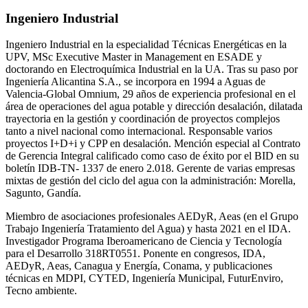
Ingeniero Industrial
Ingeniero Industrial en la especialidad Técnicas Energéticas en la
UPV, MSc Executive Master in Management en ESADE y
doctorando en Electroquímica Industrial en la UA. Tras su paso por
Ingeniería Alicantina S.A., se incorpora en 1994 a Aguas de
Valencia-Global Omnium, 29 años de experiencia profesional en el
área de operaciones del agua potable y dirección desalación, dilatada
trayectoria en la gestión y coordinación de proyectos complejos
tanto a nivel nacional como internacional. Responsable varios
proyectos I+D+i y CPP en desalación. Mención especial al Contrato
de Gerencia Integral calificado como caso de éxito por el BID en su
boletín IDB-TN- 1337 de enero 2.018. Gerente de varias empresas
mixtas de gestión del ciclo del agua con la administración: Morella,
Sagunto, Gandía.
Miembro de asociaciones profesionales AEDyR, Aeas (en el Grupo
Trabajo Ingeniería Tratamiento del Agua) y hasta 2021 en el IDA.
Investigador Programa Iberoamericano de Ciencia y Tecnología
para el Desarrollo 318RT0551. Ponente en congresos, IDA,
AEDyR, Aeas, Canagua y Energía, Conama, y publicaciones
técnicas en MDPI, CYTED, Ingeniería Municipal, FuturEnviro,
Tecno ambiente.